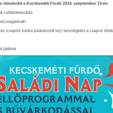
r mindenkit a Kecskeméti Fürdő 2024. szeptember 15-én.
nk csillámtetoválás
ted magadnak!
ás (csapvíz kontra palackozott víz), beszélgetés a csapvíz életta
i játékok