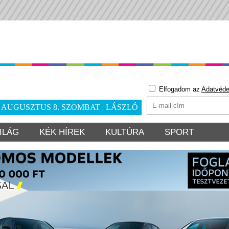
Elfogadom az
Adatvéde
. AUGUSZTUS 8. SZOMBAT | LÁSZLÓ
ILÁG
KÉK HÍREK
KULTÚRA
SPORT