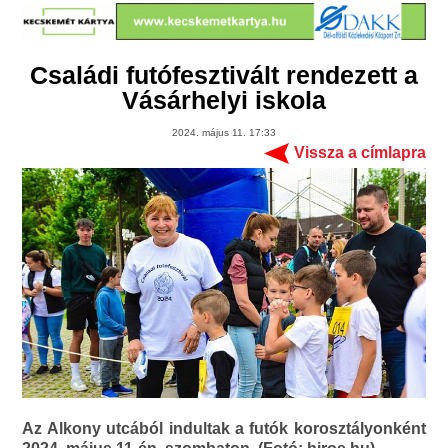
Családi futófesztivált rendezett a
Vásárhelyi iskola
2024. május 11. 17:33
Vissza a címlapra
Az Alkony utcából indultak a futók korosztályonként