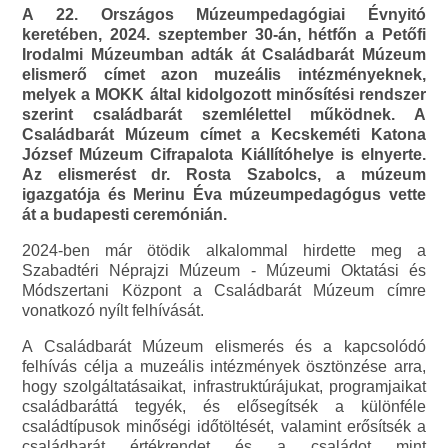
A 22. Országos Múzeumpedagógiai Évnyitó
keretében, 2024. szeptember 30-án, hétfőn a Petőfi
Irodalmi Múzeumban adták át Családbarát Múzeum
elismerő címet azon muzeális intézményeknek,
melyek a MOKK által kidolgozott minősítési rendszer
szerint családbarát szemlélettel működnek. A
Családbarát Múzeum címet a Kecskeméti Katona
József Múzeum Cifrapalota Kiállítóhelye is elnyerte.
Az elismerést dr. Rosta Szabolcs, a múzeum
igazgatója és Merinu Éva múzeumpedagógus vette
át a budapesti ceremónián.
2024-ben már ötödik alkalommal hirdette meg a
Szabadtéri Néprajzi Múzeum - Múzeumi Oktatási és
Módszertani Központ a Családbarát Múzeum címre
vonatkozó nyílt felhívását.
A Családbarát Múzeum elismerés és a kapcsolódó
felhívás célja a muzeális intézmények ösztönzése arra,
hogy szolgáltatásaikat, infrastruktúrájukat, programjaikat
családbaráttá tegyék, és elősegítsék a különféle
családtípusok minőségi időtöltését, valamint erősítsék a
családbarát értékrendet és a családot mint