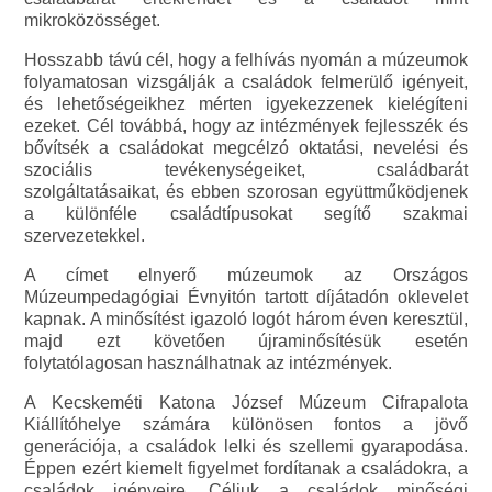
mikroközösséget.
Hosszabb távú cél, hogy a felhívás nyomán a múzeumok
folyamatosan vizsgálják a családok felmerülő igényeit,
és lehetőségeikhez mérten igyekezzenek kielégíteni
ezeket. Cél továbbá, hogy az intézmények fejlesszék és
bővítsék a családokat megcélzó oktatási, nevelési és
szociális tevékenységeiket, családbarát
szolgáltatásaikat, és ebben szorosan együttműködjenek
a különféle családtípusokat segítő szakmai
szervezetekkel.
A címet elnyerő múzeumok az Országos
Múzeumpedagógiai Évnyitón tartott díjátadón oklevelet
kapnak. A minősítést igazoló logót három éven keresztül,
majd ezt követően újraminősítésük esetén
folytatólagosan használhatnak az intézmények.
A Kecskeméti Katona József Múzeum Cifrapalota
Kiállítóhelye számára különösen fontos a jövő
generációja, a családok lelki és szellemi gyarapodása.
Éppen ezért kiemelt figyelmet fordítanak a családokra, a
családok igényeire. Céljuk a családok minőségi