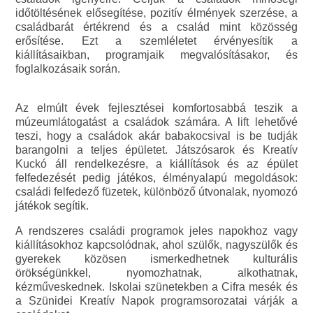
időtöltésének elősegítése, pozitív élmények szerzése, a
családbarát értékrend és a család mint közösség
erősítése. Ezt a szemléletet érvényesítik a
kiállításaikban, programjaik megvalósításakor, és
foglalkozásaik során.
Az elmúlt évek fejlesztései komfortosabbá teszik a
múzeumlátogatást a családok számára. A lift lehetővé
teszi, hogy a családok akár babakocsival is be tudják
barangolni a teljes épületet. Játszósarok és Kreatív
Kuckó áll rendelkezésre, a kiállítások és az épület
felfedezését pedig játékos, élményalapú megoldások:
családi felfedező füzetek, különböző útvonalak, nyomozó
játékok segítik.
A rendszeres családi programok jeles napokhoz vagy
kiállításokhoz kapcsolódnak, ahol szülők, nagyszülők és
gyerekek közösen ismerkedhetnek kulturális
örökségünkkel, nyomozhatnak, alkothatnak,
kézműveskednek. Iskolai szünetekben a Cifra mesék és
a Szünidei Kreatív Napok programsorozatai várják a