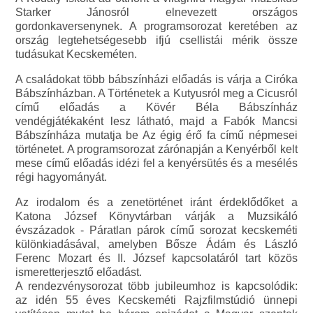
Starker Jánosról elnevezett országos
gordonkaversenynek. A programsorozat keretében az
ország legtehetségesebb ifjú csellistái mérik össze
tudásukat Kecskeméten.
A családokat több bábszínházi előadás is várja a Ciróka
Bábszínházban. A Történetek a Kutyusról meg a Cicusról
című előadás a Kövér Béla Bábszínház
vendégjátékaként lesz látható, majd a Fabók Mancsi
Bábszínháza mutatja be Az égig érő fa című népmesei
történetet. A programsorozat zárónapján a Kenyérből kelt
mese című előadás idézi fel a kenyérsütés és a mesélés
régi hagyományát.
Az irodalom és a zenetörténet iránt érdeklődőket a
Katona József Könyvtárban várják a Muzsikáló
évszázadok - Páratlan párok című sorozat kecskeméti
különkiadásával, amelyben Bősze Ádám és László
Ferenc Mozart és II. József kapcsolatáról tart közös
ismeretterjesztő előadást.
A rendezvénysorozat több jubileumhoz is kapcsolódik:
az idén 55 éves Kecskeméti Rajzfilmstúdió ünnepi