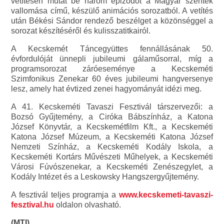
vetítésen mutat be három epizódot a Magyar szentek
vallomása című, készülő animációs sorozatból. A vetítés
után Békési Sándor rendező beszélget a közönséggel a
sorozat készítéséről és kulisszatitkairól.
A Kecskemét Táncegyüttes fennállásának 50.
évfordulóját ünnepli jubileumi gálaműsorral, míg a
programsorozat záróeseménye a Kecskeméti
Szimfonikus Zenekar 60 éves jubileumi hangversenye
lesz, amely hat évtized zenei hagyományát idézi meg.
A 41. Kecskeméti Tavaszi Fesztivál társzervezői: a
Bozsó Gyűjtemény, a Ciróka Bábszínház, a Katona
József Könyvtár, a Kecskemétfilm Kft., a Kecskeméti
Katona József Múzeum, a Kecskeméti Katona József
Nemzeti Színház, a Kecskeméti Kodály Iskola, a
Kecskeméti Kortárs Művészeti Műhelyek, a Kecskeméti
Városi Fúvószenekar, a Kecskeméti Zenészegylet, a
Kodály Intézet és a Leskowsky Hangszergyűjtemény.
A fesztivál teljes programja a
www.kecskemeti-tavaszi-
fesztival.hu
oldalon olvasható.
(MTI)