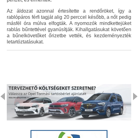
Az áldozat azonnal értesítette a rendőröket, így a
rablópáros férfi tagját alig 20 perccel később, a nőt pedig
másfél óra múlva elfogták. A nyomozók mindkettejüket
rablás bűntettével gyanúsítják. Kihallgatásukat követően
a bűnelkövetőket őrizetbe vették, és kezdeményezték
letartóztatásukat.