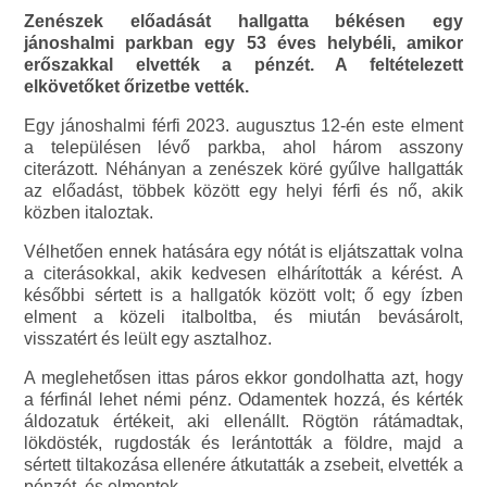
Zenészek előadását hallgatta békésen egy
jánoshalmi parkban egy 53 éves helybéli, amikor
erőszakkal elvették a pénzét. A feltételezett
elkövetőket őrizetbe vették.
Egy jánoshalmi férfi 2023. augusztus 12-én este elment
a településen lévő parkba, ahol három asszony
citerázott. Néhányan a zenészek köré gyűlve hallgatták
az előadást, többek között egy helyi férfi és nő, akik
közben italoztak.
Vélhetően ennek hatására egy nótát is eljátszattak volna
a citerásokkal, akik kedvesen elhárították a kérést. A
későbbi sértett is a hallgatók között volt; ő egy ízben
elment a közeli italboltba, és miután bevásárolt,
visszatért és leült egy asztalhoz.
A meglehetősen ittas páros ekkor gondolhatta azt, hogy
a férfinál lehet némi pénz. Odamentek hozzá, és kérték
áldozatuk értékeit, aki ellenállt. Rögtön rátámadtak,
lökdösték, rugdosták és lerántották a földre, majd a
sértett tiltakozása ellenére átkutatták a zsebeit, elvették a
pénzét, és elmentek.