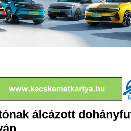
tónak álcázott dohányfu
yán