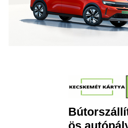
Bútorszállí
ös autópál