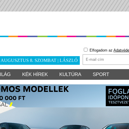
Elfogadom az
Adatvéde
. AUGUSZTUS 8. SZOMBAT | LÁSZLÓ
ILÁG
KÉK HÍREK
KULTÚRA
SPORT