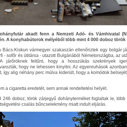
 dohányfutár akadt fenn a Nemzeti Adó- és Vámhivatal (
n. A konyhabútorok mélyéből több mint 4 000 doboz török ci
 Bács-Kiskun vármegyei szakaszán ellenőriztek egy bolgár jár
fi - sofőr és útitársa - utazott Bulgáriából Németországba, az u
A járőröknek feltűnt, hogy a hosszúkás szekrények igencs
savarozták, hogy ne lehessen kinyitni. Az egyenruhások azonban
kat, így alig néhány perc múlva kiderült, hogy a komódok belsej
em a cigaretta eredetét, sem annak rendeltetési helyét.
46 doboz, török zárjegyű dohányterméket foglaltak le, több mi
tségvetési csalás bűncselekmény miatt indult eljárás.