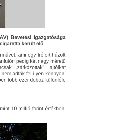
NAV) Bevetési Igazgatósága
garetta került elő.
művet, ami egy trélert húzott
tánfutón pedig két nagy méretű
ak „zárkózottak": ajtóikat
 nem adták fel ilyen könnyen,
ében több ezer doboz különféle
nt 10 millió forint értékben.