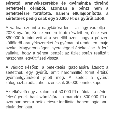
sértettől aranyékszerekbe és gyémántba történő
befektetés céljából, azonban a pénzt nem a
befektetésre fordította, hanem eltulajdonította, a
sértettnek pedig csak egy 30.000 Ft-os gyűrűt adott.
A vádirat szerint a nagykőrösi férfi - az ügy vádlottja -
2023 nyarán, Kecskeméten több részletben, összesen
880.000 forintot vett át a sértettől azért, hogy a pénzen
külföldről aranyékszereket és gyémántot rendeljen, majd
azokat Magyarországon nyereséggel értékesítse. A férfi
vállalta, hogy a sértett pénzét az üzlet során realizált
haszonnal együtt fizeti vissza.
A vádlott később, a befektetés igazolására átadott a
sértettnek egy gyűrűt, amit hárommillió forint értékű
gyémántgyűrűként jelölt meg. A sértett a gyűrűt
zálogházba adta, ahol azért csak 30.000 forintot kapott.
Az elkövető egy alkalommal 50.000 Ft-ot átutalt a sértett
feleségének bankszámlájára, a maradék 800.000 Ft-ot
azonban nem a befektetésre fordította, hanem jogtalanul
eltulajdonította.