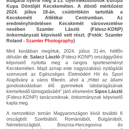
Bulgária nyerte meg a 23. Gyermekotthonok Európa
Kupa Döntőjét Kecskeméten. A döntő mérkőzést
2024. július 18-án, csütörtökön tartották a
Kecskeméti Atlétikai Centrumban. Az
eredményhirdetésen Kecskemét városvezetése
nevében Szamler László (Fidesz-KDNP)
önkormányzati képviselő vett részt. (Fotók: Szamler
Roland -
Szamler Photography
)
Mint korábban megírtuk, 2024. július 31-én, hétfőn
délután
dr. Salacz László
(Fidesz-KDNP) országgyűlési
képviselő nyitotta meg a rangos sporteseményt
Kecskeméten. Majd aznap este nagyszabású nyitógálát
szervezett az Egészséges Életmódért Hit és Sport
Alapítvány a város főterén, ahol a „Hittel az állami
gondoskodásban élő gyermekek labdarúgásának
kiemelkedő támogatásáért" járó elismerést
Sipos László
(Fidesz-KDNP) tanácsnoknak, önkormányzati képviselő
kapta meg.
A nemzetközi tornán Magyarországon kívül további 6
országból: Szerbiából, Romániából, Bulgáriából,
Németországból, Bosznia-Hercegovina és