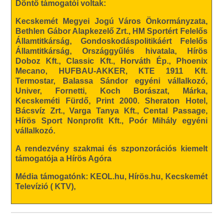
Döntő támogatói voltak:
Kecskemét Megyei Jogú Város Önkormányzata,
Bethlen Gábor Alapkezelő Zrt., HM Sportért Felelős
Államtitkárság, Gondoskodáspolitikáért Felelős
Államtitkárság, Országgyűlés hivatala, Hírös
Doboz Kft., Classic Kft., Horváth Ép., Phoenix
Mecano, HUFBAU-AKKER, KTE 1911 Kft.
Termostar, Balassa Sándor egyéni vállalkozó,
Univer, Fornetti, Koch Borászat, Márka,
Kecskeméti Fürdő, Print 2000. Sheraton Hotel,
Bácsvíz Zrt., Varga Tanya Kft., Cental Passage,
Hírös Sport Nonprofit Kft., Poór Mihály egyéni
vállalkozó.
A rendezvény szakmai és szponzorációs kiemelt
támogatója a Hírös Agóra
Média támogatónk: KEOL.hu, Hírös.hu, Kecskemét
Televízió ( KTV),