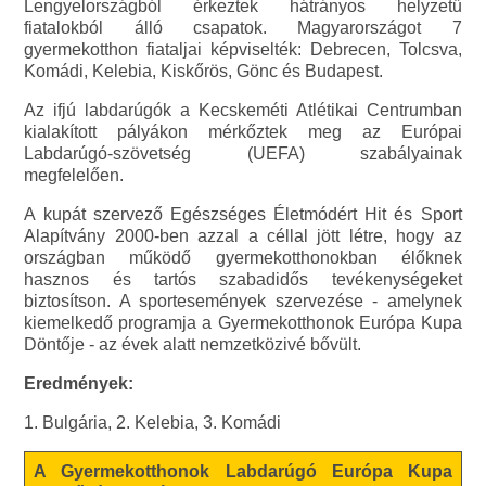
Lengyelországból érkeztek hátrányos helyzetű
fiatalokból álló csapatok. Magyarországot 7
gyermekotthon fiataljai képviselték: Debrecen, Tolcsva,
Komádi, Kelebia, Kiskőrös, Gönc és Budapest.
Az ifjú labdarúgók a Kecskeméti Atlétikai Centrumban
kialakított pályákon mérkőztek meg az Európai
Labdarúgó-szövetség (UEFA) szabályainak
megfelelően.
A kupát szervező Egészséges Életmódért Hit és Sport
Alapítvány 2000-ben azzal a céllal jött létre, hogy az
országban működő gyermekotthonokban élőknek
hasznos és tartós szabadidős tevékenységeket
biztosítson. A sportesemények szervezése - amelynek
kiemelkedő programja a Gyermekotthonok Európa Kupa
Döntője - az évek alatt nemzetközivé bővült.
Eredmények:
1. Bulgária, 2. Kelebia, 3. Komádi
A Gyermekotthonok Labdarúgó Európa Kupa