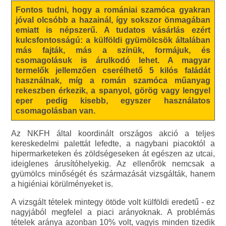
Fontos tudni, hogy a romániai szamóca gyakran
jóval olcsóbb a hazainál, így sokszor önmagában
emiatt is népszerű. A tudatos vásárlás ezért
kulcsfontosságú: a külföldi gyümölcsök általában
más fajták, más a színük, formájuk, és
csomagolásuk is árulkodó lehet. A magyar
termelők jellemzően cserélhető 5 kilós faládát
használnak, míg a román szamóca műanyag
rekeszben érkezik, a spanyol, görög vagy lengyel
eper pedig kisebb, egyszer használatos
csomagolásban van.
Az NKFH által koordinált országos akció a teljes
kereskedelmi palettát lefedte, a nagybani piacoktól a
hipermarketeken és zöldségeseken át egészen az utcai,
ideiglenes árusítóhelyekig. Az ellenőrök nemcsak a
gyümölcs minőségét és származását vizsgálták, hanem
a higiéniai körülményeket is.
A vizsgált tételek mintegy ötöde volt külföldi eredetű - ez
nagyjából megfelel a piaci arányoknak. A problémás
tételek aránya azonban 10% volt, vagyis minden tizedik