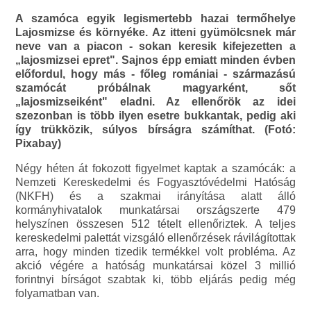
A szamóca egyik legismertebb hazai termőhelye
Lajosmizse és környéke. Az itteni gyümölcsnek már
neve van a piacon - sokan keresik kifejezetten a
„lajosmizsei epret". Sajnos épp emiatt minden évben
előfordul, hogy más - főleg romániai - származású
szamócát próbálnak magyarként, sőt
„lajosmizseiként" eladni. Az ellenőrök az idei
szezonban is több ilyen esetre bukkantak, pedig aki
így trükközik, súlyos bírságra számíthat. (Fotó:
Pixabay)
Négy héten át fokozott figyelmet kaptak a szamócák: a
Nemzeti Kereskedelmi és Fogyasztóvédelmi Hatóság
(NKFH) és a szakmai irányítása alatt álló
kormányhivatalok munkatársai országszerte 479
helyszínen összesen 512 tételt ellenőriztek. A teljes
kereskedelmi palettát vizsgáló ellenőrzések rávilágítottak
arra, hogy minden tizedik termékkel volt probléma. Az
akció végére a hatóság munkatársai közel 3 millió
forintnyi bírságot szabtak ki, több eljárás pedig még
folyamatban van.