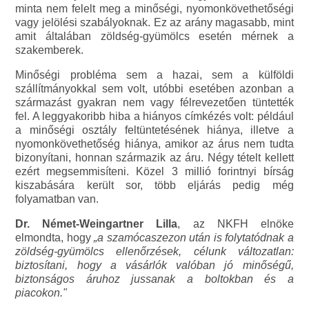
minta nem felelt meg a minőségi, nyomonkövethetőségi
vagy jelölési szabályoknak. Ez az arány magasabb, mint
amit általában zöldség-gyümölcs esetén mérnek a
szakemberek.
Minőségi probléma sem a hazai, sem a külföldi
szállítmányokkal sem volt, utóbbi esetében azonban a
származást gyakran nem vagy félrevezetően tüntették
fel. A leggyakoribb hiba a hiányos címkézés volt: például
a minőségi osztály feltüntetésének hiánya, illetve a
nyomonkövethetőség hiánya, amikor az árus nem tudta
bizonyítani, honnan származik az áru. Négy tételt kellett
ezért megsemmisíteni. Közel 3 millió forintnyi bírság
kiszabására került sor, több eljárás pedig még
folyamatban van.
Dr. Német-Weingartner Lilla
, az NKFH elnöke
elmondta, hogy
„a szamócaszezon után is folytatódnak a
zöldség-gyümölcs ellenőrzések, célunk változatlan:
biztosítani, hogy a vásárlók valóban jó minőségű,
biztonságos áruhoz jussanak a boltokban és a
piacokon."