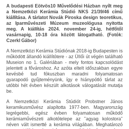
A budapesti Eötvös10 Művelődési Házban nyílt meg
a Nemzetközi Kerámia Stúdió NKS 21/39/46 című
kiállítása. A tárlatot Novák Piroska design teoretikus,
az Iparművészeti Múzeum muzeológusa nyitotta
meg. A kiállítás 2024. november 24-ig, hétfőtől
vasárnapig, 10-18 óra között látogatható. (Fotók:
Czerkl Gábor)
A Nemzetközi Kerámia Stúdiónak 2018-ig Budapesten is
működött állandó kiállítótere - az Üllői út végén található
Museion no 1. Galériában - mely fontos kapcsolódást
jelentett a fővároshoz. Az azóta eltelt időszakban egyre
kevésbé tud fókuszban maradni folyamatosan
gyarapodó gyűjteményünk, így e hiánypótló tárlat az
utóbbi hét évben készült alkotások válogatását mutatja
be.
A Nemzetközi Kerámia Stúdiót Probstner János
keramikusművész alapította 1977-ben. Magyarország
legrégebbi, egész évben folyamatosan működő
kerámiaművészeti alkotótelepe az "agyag kolostora"
néven vált ismertté a kerámia világában. Meghatározó