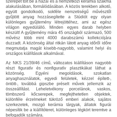
szerepet tölt be a hazai és a nemzetközi kerámia szakma
alakulásában, formálódásában. A közös terekben alkotó,
együtt gondolkodó, sokféle nemzetiségű művésztől
gyűjtött anyag hozzásegítette a Stúdiót egy olyan
különleges gyűjtemény létrejöttéhez, ami az egész
világon egyedülálló. Minden egyes darab helyben
készült! A gyűjtemény mára 45 országból származó, 500
művész több mint 4000 darabszámú kollekciójára
duzzadt. A közönség által ritkán látott anyag időről időre
megmutatja magát kisebb-nagyobb, valamint helyi és
országos kiállítások alkalmával.
Az NKS 21/39/46 című, változatos kiállításon nagyobb
részt figuratív és nonfiguratív plasztikákat láthat a
közönség. Egyéni megoldások, szokatlan
anyaghasználatok, egyedi felületek, kézzel épített-,
öntött-, továbbá gipszbe préselt művek jellemzik az
összeállítást. Leheletvékony porcelánok, vaskos,
tömbszerű kőcserepek, megfejthetetlen objektek,
különféle érzelmeket tükröző emberi alakok, sajátos
szerkezetek, mozgó kerámia tárgyak, állatok figurái
népesítik be a kiállítóteret, különleges légkört teremtve a
befogadók számára.