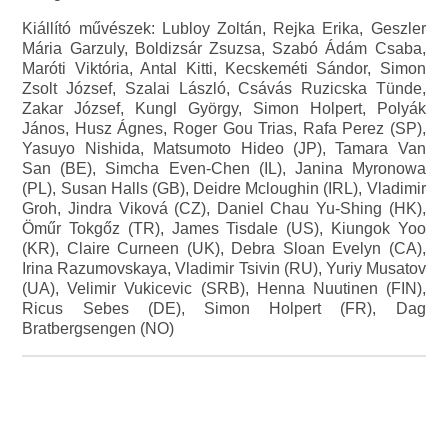
Kiállító művészek: Lubloy Zoltán, Rejka Erika, Geszler
Mária Garzuly, Boldizsár Zsuzsa, Szabó Ádám Csaba,
Maróti Viktória, Antal Kitti, Kecskeméti Sándor, Simon
Zsolt József, Szalai László, Csávás Ruzicska Tünde,
Zakar József, Kungl György, Simon Holpert, Polyák
János, Husz Ágnes, Roger Gou Trias, Rafa Perez (SP),
Yasuyo Nishida, Matsumoto Hideo (JP), Tamara Van
San (BE), Simcha Even-Chen (IL), Janina Myronowa
(PL), Susan Halls (GB), Deidre Mcloughin (IRL), Vladimir
Groh, Jindra Viková (CZ), Daniel Chau Yu-Shing (HK),
Öműr Tokgőz (TR), James Tisdale (US), Kiungok Yoo
(KR), Claire Curneen (UK), Debra Sloan Evelyn (CA),
Irina Razumovskaya, Vladimir Tsivin (RU), Yuriy Musatov
(UA), Velimir Vukicevic (SRB), Henna Nuutinen (FIN),
Ricus Sebes (DE), Simon Holpert (FR), Dag
Bratbergsengen (NO)