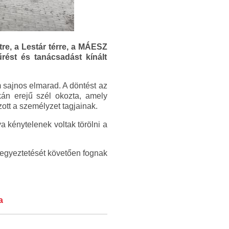
re, a Lestár térre, a MÁESZ
ést és tanácsadást kínált
 sajnos elmarad. A döntést az
kán erejű szél okozta, amely
zott a személyzet tagjainak.
va kénytelenek voltak törölni a
 egyeztetését követően fognak
a