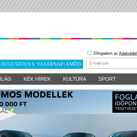
Elfogadom az
Adatvédel
. AUGUSZTUS 9. VASÁRNAP | EMŐD
ILÁG
KÉK HÍREK
KULTÚRA
SPORT