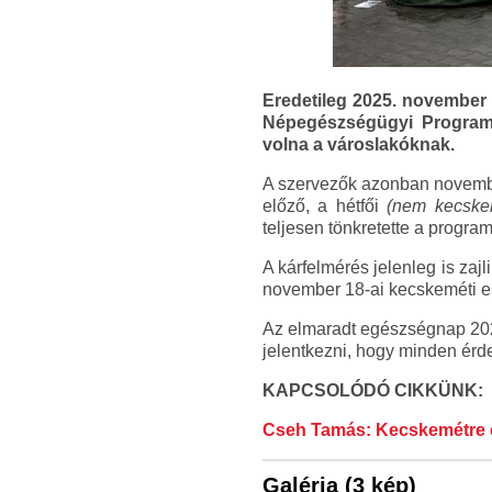
Eredetileg 2025. november 
Népegészségügyi Program 
volna a városlakóknak.
A szervezők azonban november
előző, a hétfői
(nem kecske
teljesen tönkretette a progra
A kárfelmérés jelenleg is zajl
november 18-ai kecskeméti 
Az elmaradt egészségnap 2026
jelentkezni, hogy minden érd
KAPCSOLÓDÓ CIKKÜNK:
Cseh Tamás: Kecskemétre é
Galéria (3 kép)