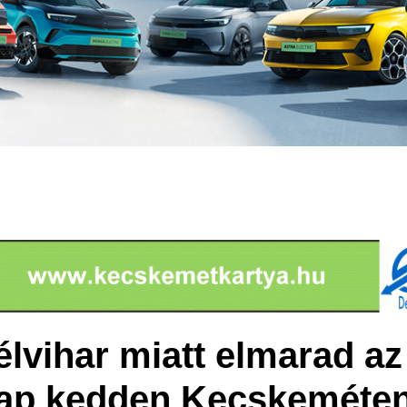
élvihar miatt elmarad az
ap kedden Kecskeméte