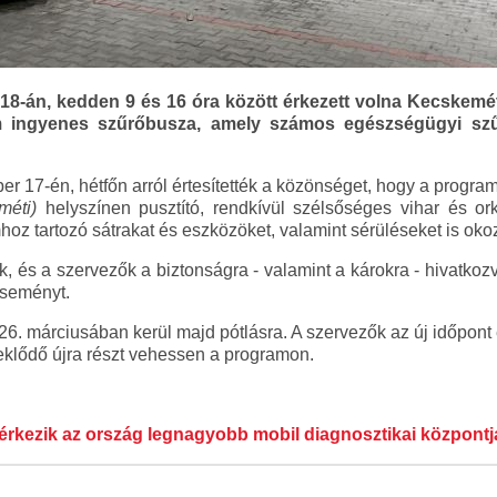
18-án, kedden 9 és 16 óra között érkezett volna Kecskemét
ingyenes szűrőbusza, amely számos egészségügyi szűr
 17-én, hétfőn arról értesítették a közönséget, hogy a program
méti)
helyszínen pusztító, rendkívül szélsőséges vihar és or
mhoz tartozó sátrakat és eszközöket, valamint sérüléseket is oko
ik, és a szervezők a biztonságra - valamint a károkra - hivatkoz
eseményt.
. márciusában kerül majd pótlásra. A szervezők az új időpont
eklődő újra részt vehessen a programon.
rkezik az ország legnagyobb mobil diagnosztikai központj