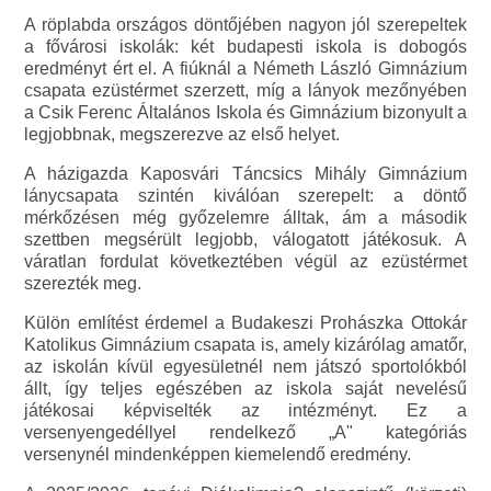
A röplabda országos döntőjében nagyon jól szerepeltek
a fővárosi iskolák: két budapesti iskola is dobogós
eredményt ért el. A fiúknál a Németh László Gimnázium
csapata ezüstérmet szerzett, míg a lányok mezőnyében
a Csik Ferenc Általános Iskola és Gimnázium bizonyult a
legjobbnak, megszerezve az első helyet.
A házigazda Kaposvári Táncsics Mihály Gimnázium
lánycsapata szintén kiválóan szerepelt: a döntő
mérkőzésen még győzelemre álltak, ám a második
szettben megsérült legjobb, válogatott játékosuk. A
váratlan fordulat következtében végül az ezüstérmet
szerezték meg.
Külön említést érdemel a Budakeszi Prohászka Ottokár
Katolikus Gimnázium csapata is, amely kizárólag amatőr,
az iskolán kívül egyesületnél nem játszó sportolókból
állt, így teljes egészében az iskola saját nevelésű
játékosai képviselték az intézményt. Ez a
versenyengedéllyel rendelkező „A" kategóriás
versenynél mindenképpen kiemelendő eredmény.