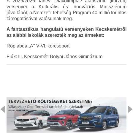
A 2025/2026. tanévi Diákolimpia? alapszintű (körzeti)
versenyei a Kulturális és Innovációs Minisztérium
jóvoltából, a Nemzeti Tehetség Program 40 millió forintos
támogatásával valósulnak meg.
A fantasztikus hangulatú versenyeken Kecskemétről
az alábbi iskolák szerezték meg az érmeket:
Röplabda „A" V-VI. korcsoport:
Fiúk: III. Kecskeméti Bolyai János Gimnázium