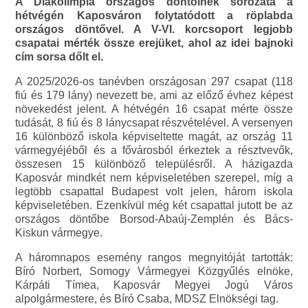
A Diákolimpia országos döntőinek sorozata a
hétvégén Kaposváron folytatódott a röplabda
országos döntővel. A V-VI. korcsoport legjobb
csapatai mérték össze erejüket, ahol az idei bajnoki
cím sorsa dőlt el.
A 2025/2026-os tanévben országosan 297 csapat (118
fiú és 179 lány) nevezett be, ami az előző évhez képest
növekedést jelent. A hétvégén 16 csapat mérte össze
tudását, 8 fiú és 8 lánycsapat részvételével. A versenyen
16 különböző iskola képviseltette magát, az ország 11
vármegyéjéből és a fővárosból érkeztek a résztvevők,
összesen 15 különböző településről. A házigazda
Kaposvár mindkét nem képviseletében szerepel, míg a
legtöbb csapattal Budapest volt jelen, három iskola
képviseletében. Ezenkívül még két csapattal jutott be az
országos döntőbe Borsod-Abaúj-Zemplén és Bács-
Kiskun vármegye.
A háromnapos esemény rangos megnyitóját tartották:
Bíró Norbert, Somogy Vármegyei Közgyűlés elnöke,
Kárpáti Tímea, Kaposvár Megyei Jogú Város
alpolgármestere, és Bíró Csaba, MDSZ Elnökségi tag.