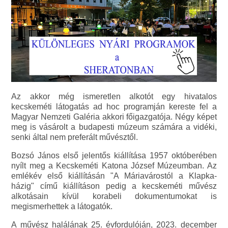
Az akkor még ismeretlen alkotót egy hivatalos
kecskeméti látogatás ad hoc programján kereste fel a
Magyar Nemzeti Galéria akkori főigazgatója. Négy képet
meg is vásárolt a budapesti múzeum számára a vidéki,
senki által nem preferált művésztől.
Bozsó János első jelentős kiállítása 1957 októberében
nyílt meg a Kecskeméti Katona József Múzeumban. Az
emlékév első kiállításán "A Máriavárostól a Klapka-
házig" című kiállításon pedig a kecskeméti művész
alkotásain kívül korabeli dokumentumokat is
megismerhettek a látogatók.
A művész halálának 25. évfordulóján, 2023. december