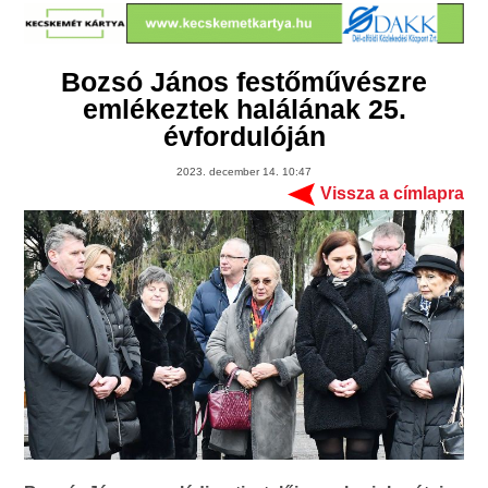
Bozsó János festőművészre
emlékeztek halálának 25.
évfordulóján
2023. december 14. 10:47
Vissza a címlapra