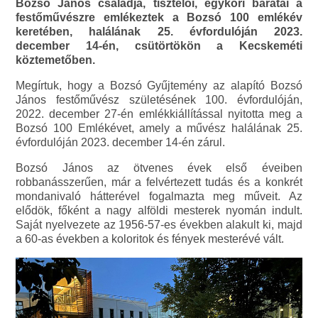
Bozsó János családja, tisztelői, egykori barátai a
festőművészre emlékeztek a Bozsó 100 emlékév
keretében, halálának 25. évfordulóján 2023.
december 14-én, csütörtökön a Kecskeméti
köztemetőben.
Megírtuk, hogy a Bozsó Gyűjtemény az alapító Bozsó
János festőművész születésének 100. évfordulóján,
2022. december 27-én emlékkiállítással nyitotta meg a
Bozsó 100 Emlékévet, amely a művész halálának 25.
évfordulóján 2023. december 14-én zárul.
Bozsó János az ötvenes évek első éveiben
robbanásszerűen, már a felvértezett tudás és a konkrét
mondanivaló hátterével fogalmazta meg műveit. Az
elődök, főként a nagy alföldi mesterek nyomán indult.
Saját nyelvezete az 1956-57-es években alakult ki, majd
a 60-as években a koloritok és fények mesterévé vált.