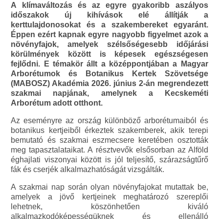
A klímaváltozás és az egyre gyakoribb aszályos
időszakok új kihívások elé állítják a
kerttulajdonosokat és a szakembereket egyaránt.
Éppen ezért kapnak egyre nagyobb figyelmet azok a
növényfajok, amelyek szélsőségesebb időjárási
körülmények között is képesek egészségesen
fejlődni. E témakör állt a középpontjában a Magyar
Arborétumok és Botanikus Kertek Szövetsége
(MABOSZ) Akadémia 2026. június 2-án megrendezett
szakmai napjának, amelynek a Kecskeméti
Arborétum adott otthont.
Az eseményre az ország különböző arborétumaiból és
botanikus kertjeiből érkeztek szakemberek, akik terepi
bemutató és szakmai eszmecsere keretében osztották
meg tapasztalataikat. A résztvevők elsősorban az Alföld
éghajlati viszonyai között is jól teljesítő, szárazságtűrő
fák és cserjék alkalmazhatóságát vizsgálták.
A szakmai nap során olyan növényfajokat mutattak be,
amelyek a jövő kertjeinek meghatározó szereplői
lehetnek, köszönhetően kiváló
alkalmazkodóképességüknek és ellenálló