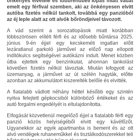
önkényes elvétele és többrendbeli lopás miatt vádat
emelt egy férfival szemben, aki az önkényesen elvitt
autóba fizetés nélkül tankolt, továbbá egy panzióból
az éj leple alatt az ott alvók bőröndjeivel távozott.
A vád szerint a sorozatlopások miatt korábban
többszörösen elítélt férfi és az idősebb bűntársa 2025.
június 9-én éjjel egy kecskeméti ingatlan előtt
lezáratlanul parkoló járművel az előző nap ellopott
indítókulcs segítségével autókázni indult. Menet közben
útba ejtettek egy benzinkutat, ahonnan tankolást
követően fizetés nélkül távoztak. Miután kifogyott az
üzemanyag, a járművet az út szélén hagyták, előtte
azonban az akkumulátort kiszerelték belőle és elvitték.
A fiatalabb vádlott néhány héttel később egy szintén
nyitva felejtett gépkocsiból különböző értékeket és az
autó forgalmi engedélyét is eltulajdonította.
Elfogását közvetlenül megelőző éjjel a fiatalabb férfi egy
panzió közös helyiségéből elvitt egy kávéfőzőt.
Ugyanekkor az egyik apartmanba is bement és az ott
alvó vendégek ruhaneműkkel és tisztálkodószerekkel teli