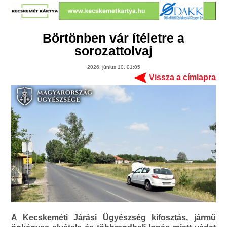
Börtönben vár ítéletre a
sorozattolvaj
2026. június 10. 01:05
Vissza a címlapra
A Kecskeméti Járási Ügyészség kifosztás, jármű