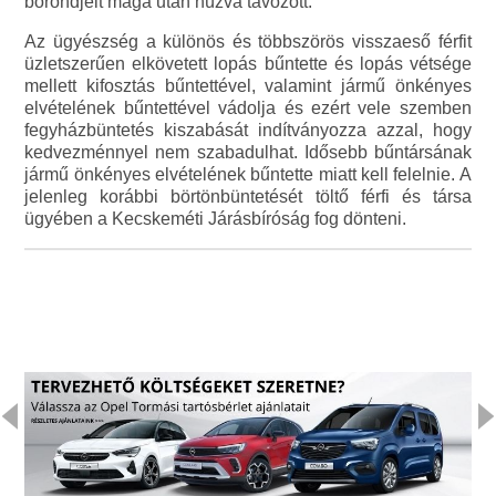
bőröndjeit maga után húzva távozott.
Az ügyészség a különös és többszörös visszaeső férfit
üzletszerűen elkövetett lopás bűntette és lopás vétsége
mellett kifosztás bűntettével, valamint jármű önkényes
elvételének bűntettével vádolja és ezért vele szemben
fegyházbüntetés kiszabását indítványozza azzal, hogy
kedvezménnyel nem szabadulhat. Idősebb bűntársának
jármű önkényes elvételének bűntette miatt kell felelnie. A
jelenleg korábbi börtönbüntetését töltő férfi és társa
ügyében a Kecskeméti Járásbíróság fog dönteni.