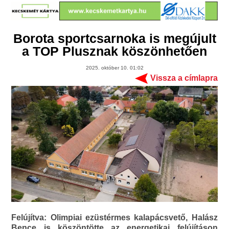
Borota sportcsarnoka is megújult
a TOP Plusznak köszönhetően
2025. október 10. 01:02
Vissza a címlapra
Felújítva: Olimpiai ezüstérmes kalapácsvető, Halász
Bence is köszöntötte az energetikai felújításon