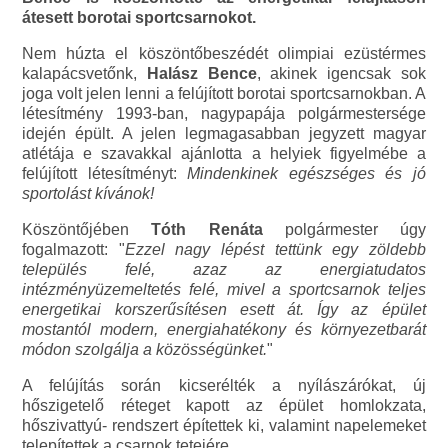
átesett borotai sportcsarnokot.
Nem húzta el köszöntőbeszédét olimpiai ezüstérmes
kalapácsvetőnk,
Halász Bence
, akinek igencsak sok
joga volt jelen lenni a felújított borotai sportcsarnokban. A
létesítmény 1993-ban, nagypapája polgármestersége
idején épült. A jelen legmagasabban jegyzett magyar
atlétája e szavakkal ajánlotta a helyiek figyelmébe a
felújított létesítményt:
Mindenkinek egészséges és jó
sportolást kívánok!
Köszöntőjében
Tóth Renáta
polgármester úgy
fogalmazott: "
Ezzel nagy lépést tettünk egy zöldebb
település felé, azaz az energiatudatos
intézményüzemeltetés felé, mivel a sportcsarnok teljes
energetikai korszerűsítésen esett át. Így az épület
mostantól modern, energiahatékony és környezetbarát
módon szolgálja a közösségünket.
"
A felújítás során kicserélték a nyílászárókat, új
hőszigetelő réteget kapott az épület homlokzata,
hőszivattyú- rendszert építettek ki, valamint napelemeket
telepítettek a csarnok tetejére.