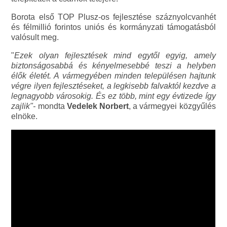
Borota első TOP Plusz-os fejlesztése száznyolcvanhét
és félmillió forintos uniós és kormányzati támogatásból
valósult meg.
"
Ezek olyan fejlesztések mind egytől egyig, amely
biztonságosabbá és kényelmesebbé teszi a helyben
élők életét. A vármegyében minden településen hajtunk
végre ilyen fejlesztéseket, a legkisebb falvaktól kezdve a
legnagyobb városokig. És ez több, mint egy évtizede így
zajlik"-
mondta
Vedelek Norbert
, a vármegyei közgyűlés
elnöke.