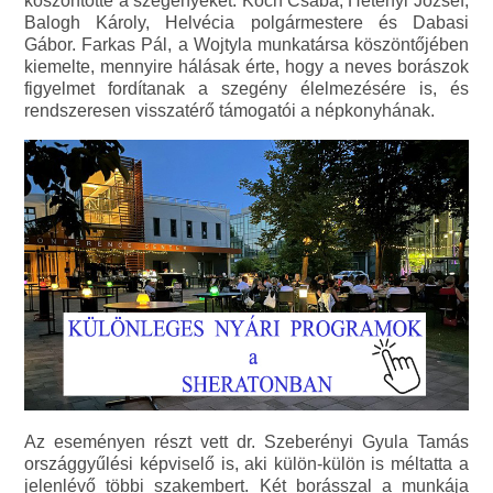
köszöntötte a szegényeket: Koch Csaba, Hetényi József,
Balogh Károly, Helvécia polgármestere és Dabasi
Gábor. Farkas Pál, a Wojtyla munkatársa köszöntőjében
kiemelte, mennyire hálásak érte, hogy a neves borászok
figyelmet fordítanak a szegény élelmezésére is, és
rendszeresen visszatérő támogatói a népkonyhának.
Az eseményen részt vett dr. Szeberényi Gyula Tamás
országgyűlési képviselő is, aki külön-külön is méltatta a
jelenlévő többi szakembert. Két borásszal a munkája