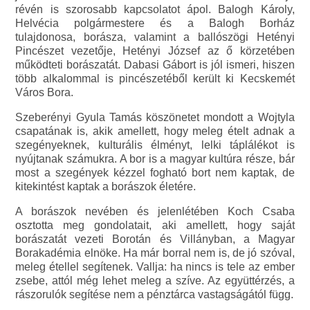
révén is szorosabb kapcsolatot ápol. Balogh Károly,
Helvécia polgármestere és a Balogh Borház
tulajdonosa, borásza, valamint a ballószögi Hetényi
Pincészet vezetője, Hetényi József az ő körzetében
működteti borászatát. Dabasi Gábort is jól ismeri, hiszen
több alkalommal is pincészetéből került ki Kecskemét
Város Bora.
Szeberényi Gyula Tamás köszönetet mondott a Wojtyla
csapatának is, akik amellett, hogy meleg ételt adnak a
szegényeknek, kulturális élményt, lelki táplálékot is
nyújtanak számukra. A bor is a magyar kultúra része, bár
most a szegények kézzel fogható bort nem kaptak, de
kitekintést kaptak a borászok életére.
A borászok nevében és jelenlétében Koch Csaba
osztotta meg gondolatait, aki amellett, hogy saját
borászatát vezeti Borotán és Villányban, a Magyar
Borakadémia elnöke. Ha már borral nem is, de jó szóval,
meleg étellel segítenek. Vallja: ha nincs is tele az ember
zsebe, attól még lehet meleg a szíve. Az együttérzés, a
rászorulók segítése nem a pénztárca vastagságától függ.