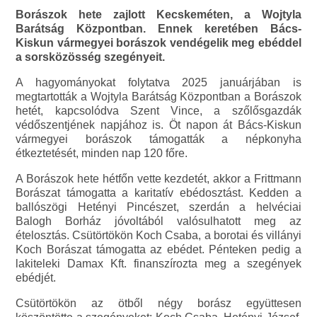
Borászok hete zajlott Kecskeméten, a Wojtyla
Barátság Központban. Ennek keretében Bács-
Kiskun vármegyei borászok vendégelik meg ebéddel
a sorsközösség szegényeit.
A hagyományokat folytatva 2025 januárjában is
megtartották a Wojtyla Barátság Központban a Borászok
hetét, kapcsolódva Szent Vince, a szőlősgazdák
védőszentjének napjához is. Öt napon át Bács-Kiskun
vármegyei borászok támogatták a népkonyha
étkeztetését, minden nap 120 főre.
A Borászok hete hétfőn vette kezdetét, akkor a Frittmann
Borászat támogatta a karitatív ebédosztást. Kedden a
ballószögi Hetényi Pincészet, szerdán a helvéciai
Balogh Borház jóvoltából valósulhatott meg az
ételosztás. Csütörtökön Koch Csaba, a borotai és villányi
Koch Borászat támogatta az ebédet. Pénteken pedig a
lakiteleki Damax Kft. finanszírozta meg a szegények
ebédjét.
Csütörtökön az ötből négy borász együttesen