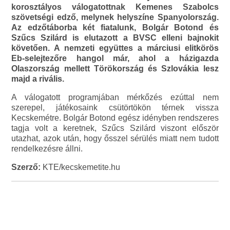
korosztályos válogatottnak Kemenes Szabolcs
szövetségi edző, melynek helyszíne Spanyolország.
Az edzőtáborba két fiatalunk, Bolgár Botond és
Szűcs Szilárd is elutazott a BVSC elleni bajnokit
követően. A nemzeti együttes a márciusi elitkörös
Eb-selejtezőre hangol már, ahol a házigazda
Olaszország mellett Törökország és Szlovákia lesz
majd a rivális.
A válogatott programjában mérkőzés ezúttal nem
szerepel, játékosaink csütörtökön térnek vissza
Kecskemétre. Bolgár Botond egész idényben rendszeres
tagja volt a keretnek, Szűcs Szilárd viszont először
utazhat, azok után, hogy ősszel sérülés miatt nem tudott
rendelkezésre állni.
Szerző:
KTE/kecskemetite.hu