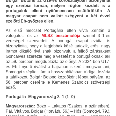
Bolgár Botond az U19-es korosztályban bizonyíthat
egy szerbiai tornán, melyen rögtön kezdett is a
portugálok elleni nyitómeccsen csütörtökön. A
magyar csapat nem vallott szégyent a két évvel
ezelőtti Eb-győztes ellen.
Az első meccsét Portugália ellen vívta Zentán a
válogatott, és az
MLSZ beszámolója
szerint 3–1-es
vereséget szenvedett. A portugál csapat ezúttal is
bizonyította, hogy a legjobbak közé tartozik, erős, nagy
iramot diktáló riválisnak bizonyult, a félidő zárásaként
Goncalves szerezte meg a vezetést a portugáloknak, aki
az 59. percben megduplázta az előnyt. A 2024-ben U17-
es Eb-t nyerő riválist a hajrában sikerült megszorítani,
Somogyi szépített, ám a hosszabbításban Vidigal lezárta
a találkozót. Bolgár Botond kezdőként lépett pályára, az
56. percben cserélte le Kemenes Szabolcs szövetségi
edző.
Portugália–Magyarország 3–1 (1–0)
Magyarország:
Bozó – Lakatos (Szakos, a szünetben),
Pál, Vitályos, Bolgár (Horváth, 56.) – Hős (Somogyi, 79.),