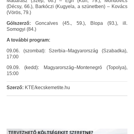
Madarász (Szép, 66.) – Egri (Kun, 79.), Mondovics
(Décsy, 66.), Barkóczi (Kugyela, a szünetben) – Kovács
(Vörös, 79.)
Gólszerző:
Goncalves (45., 59.), Blopa (93.), ill.
Somogyi (84.)
A további program:
09.06. (szombat): Szerbia–Magyarország (Szabadka),
17:00
09.09. (kedd): Magyarország–Montenegró (Topolya),
15:00
Szerző:
KTE/kecskemetite.hu