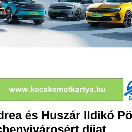
rea és Huszár Ildikó Pö
henyivárosért díjat