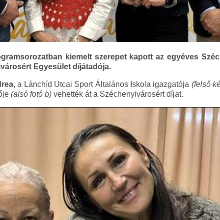
gramsorozatban kiemelt szerepet kapott az egyéves Szé
városért Egyesület díjátadója.
drea
, a Lánchíd Utcai Sport Általános Iskola igazgatója
(felső k
ője
(alsó fotó b)
vehették át a Széchenyivárosért díjat.