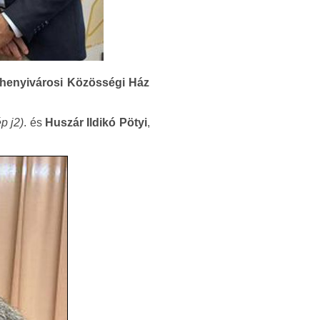
chenyivárosi Közösségi Ház
ép j2)
. és
Huszár Ildikó Pötyi
,