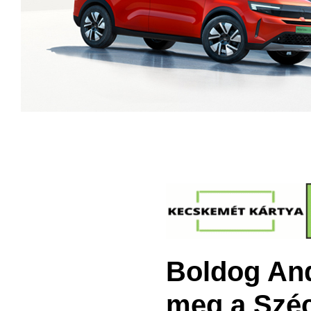
Boldog And
meg a Széc