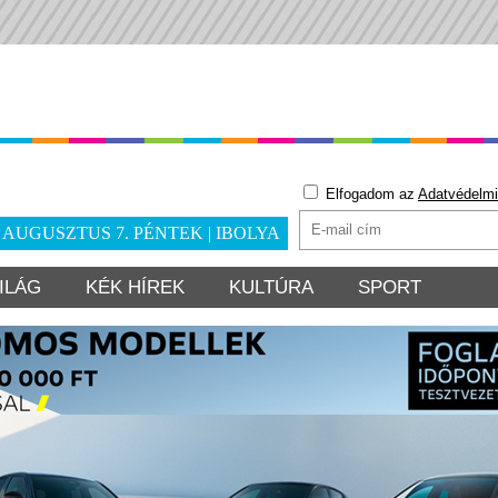
Elfogadom az
Adatvédelmi
. AUGUSZTUS 7. PÉNTEK | IBOLYA
ILÁG
KÉK HÍREK
KULTÚRA
SPORT