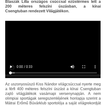
Blaszák Lilla országos csúccsal ezüstérmes lett a
200 méteres felszíni úszásban, a kínai
Csengtuban rendezett Világjátékon.
Az uszonyosúszó Kiss Nándor világcsúccsal nyerte meg
a férfi 400 méteres felszíni úszást a kínai Csengtuban
zajló világjátékok vasárnapi versenynapján. A nem
olimpiai sportágak seregszemléjének honlapja szerint a
Mátrai Erőmű Búvárklub sportolója a saját világrekordját