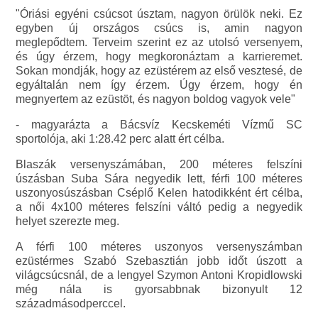
"Óriási egyéni csúcsot úsztam, nagyon örülök neki. Ez
egyben új országos csúcs is, amin nagyon
meglepődtem. Terveim szerint ez az utolsó versenyem,
és úgy érzem, hogy megkoronáztam a karrieremet.
Sokan mondják, hogy az ezüstérem az első vesztesé, de
egyáltalán nem így érzem. Úgy érzem, hogy én
megnyertem az ezüstöt, és nagyon boldog vagyok vele"
- magyarázta a Bácsvíz Kecskeméti Vízmű SC
sportolója, aki 1:28.42 perc alatt ért célba.
Blaszák versenyszámában, 200 méteres felszíni
úszásban Suba Sára negyedik lett, férfi 100 méteres
uszonyosúszásban Cséplő Kelen hatodikként ért célba,
a női 4x100 méteres felszíni váltó pedig a negyedik
helyet szerezte meg.
A férfi 100 méteres uszonyos versenyszámban
ezüstérmes Szabó Szebasztián jobb időt úszott a
világcsúcsnál, de a lengyel Szymon Antoni Kropidlowski
még nála is gyorsabbnak bizonyult 12
századmásodperccel.