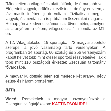
"Mindketten a világcsúcs alatt jöttünk, de ő ma jobb volt.
Elégedett vagyok, örülök az ezüstnek, de úgy éreztem, a
táv másik felében jobb voltam. Fizikálisan még itt
vagyok, és mentálisan is próbálom összerakni magamat.
Holnap jön a kedvenc számom, az ötven méter, amelyen
az aranyérem a célom, világcsúccsal" - mondta az M1-
en.
A 12. Világjátékokon 19 sportágban 72 magyar sportoló
szerepel a jövő vasárnapig tartó versenyeken. A
programban 34 sportág, 60 szakág és 256 versenyszám
kapott helyet több mint ötezer sportoló részvételével, akik
több mint 110 országból érkeztek Szecsuán tartomány
fővárosába.
A magyar küldöttség jelenlegi mérlege két arany-, négy
ezüst- és három bronzérem.
{MTI)
Videó:
Remekeltek a magyar uszonyosúszók a
Csengtuni világtájékokon:
KATTINTSON IDE!