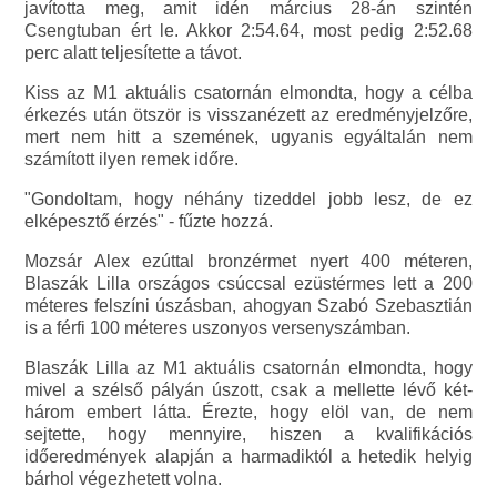
javította meg, amit idén március 28-án szintén
Csengtuban ért le. Akkor 2:54.64, most pedig 2:52.68
perc alatt teljesítette a távot.
Kiss az M1 aktuális csatornán elmondta, hogy a célba
érkezés után ötször is visszanézett az eredményjelzőre,
mert nem hitt a szemének, ugyanis egyáltalán nem
számított ilyen remek időre.
"Gondoltam, hogy néhány tizeddel jobb lesz, de ez
elképesztő érzés" - fűzte hozzá.
Mozsár Alex ezúttal bronzérmet nyert 400 méteren,
Blaszák Lilla országos csúccsal ezüstérmes lett a 200
méteres felszíni úszásban, ahogyan Szabó Szebasztián
is a férfi 100 méteres uszonyos versenyszámban.
Blaszák Lilla az M1 aktuális csatornán elmondta, hogy
mivel a szélső pályán úszott, csak a mellette lévő két-
három embert látta. Érezte, hogy elöl van, de nem
sejtette, hogy mennyire, hiszen a kvalifikációs
időeredmények alapján a harmadiktól a hetedik helyig
bárhol végezhetett volna.