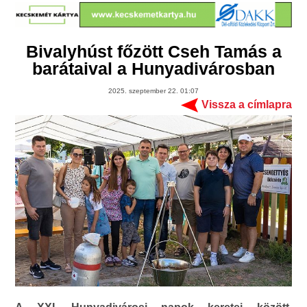
Bivalyhúst főzött Cseh Tamás a
barátaival a Hunyadivárosban
2025. szeptember 22. 01:07
Vissza a címlapra