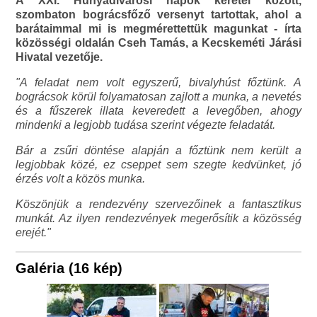
A XXI. Hunyadivárosi napok keretei között,
szombaton bográcsfőző versenyt tartottak, ahol a
barátaimmal mi is megmérettettük magunkat - írta
közösségi oldalán Cseh Tamás, a Kecskeméti Járási
Hivatal vezetője.
"A feladat nem volt egyszerű, bivalyhúst főztünk. A
bográcsok körül folyamatosan zajlott a munka, a nevetés
és a fűszerek illata keveredett a levegőben, ahogy
mindenki a legjobb tudása szerint végezte feladatát.
Bár a zsűri döntése alapján a főztünk nem került a
legjobbak közé, ez cseppet sem szegte kedvünket, jó
érzés volt a közös munka.
Köszönjük a rendezvény szervezőinek a fantasztikus
munkát. Az ilyen rendezvények megerősítik a közösség
erejét."
Galéria (16 kép)