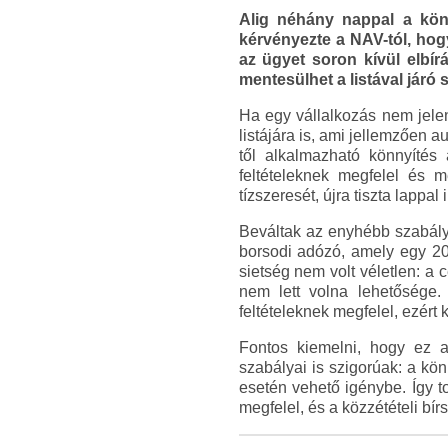
Alig néhány nappal a könn
kérvényezte a NAV-tól, hogy 
az ügyet soron kívül elbír
mentesülhet a listával járó 
Ha egy vállalkozás nem jelent
listájára is, ami jellemzően au
től alkalmazható könnyítés
feltételeknek megfelel és me
tízszeresét, újra tiszta lappal 
Beváltak az enyhébb szabályo
borsodi adózó, amely egy 2023
sietség nem volt véletlen: a 
nem lett volna lehetősége.
feltételeknek megfelel, ezért
Fontos kiemelni, hogy ez a
szabályai is szigorúak: a k
esetén vehető igénybe. Így t
megfelel, és a közzétételi bír