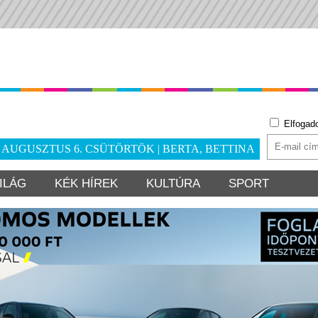
Elfogad
. AUGUSZTUS 6. CSÜTÖRTÖK | BERTA, BETTINA
ILÁG
KÉK HÍREK
KULTÚRA
SPORT