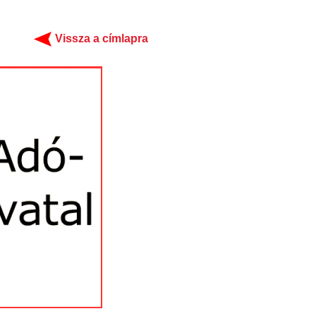
Vissza a címlapra