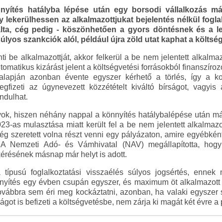
yítés hatályba lépése után egy borsodi vállalkozás már
lekerülhessen az alkalmazottjukat bejelentés nélkül foglalk
álta, cég pedig - köszönhetően a gyors döntésnek és a ler
súlyos szankciók alól, például újra zöld utat kaphat a költs
i be alkalmazottját, akkor felkerül a be nem jelentett alkalmaz
tomatikus kizárást jelent a költségvetési forrásokból finanszírozo
 alapján azonban évente egyszer kérhető a törlés, így a 
gfizeti az úgynevezett közzétételt kiváltó bírságot, vagyis
indulhat.
k, hiszen néhány nappal a könnyítés hatálybalépése után már
-as mulasztása miatt került fel a be nem jelentett alkalmazott
cég szeretett volna részt venni egy pályázaton, amire egyébként 
 A Nemzeti Adó- és Vámhivatal (NAV) megállapította, hog
 kérésének másnap már helyt is adott.
 típusú foglalkoztatási visszaélés súlyos jogsértés, enne
önnyítés egy évben csupán egyszer, és maximum öt alkalmazott
ovábbra sem éri meg kockáztatni, azonban, ha valaki egyszer s
ságot is befizeti a költségvetésbe, nem zárja ki magát két évre a