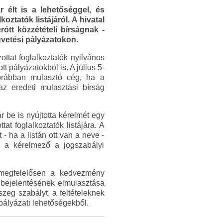
 élt is a lehetőséggel, és
oztatók listájáról. A hivatal
ótt közzétételi bírságnak -
égvetési pályázatokon.
ottat foglalkoztatók nyilvános
tt pályázatokból is. A július 5-
korábban mulasztó cég, ha a
 az eredeti mulasztási bírság
 be is nyújtotta kérelmét egy
at foglalkoztatók listájára. A
- ha a listán ott van a neve -
y a kérelmező a jogszabályi
k megfelelősen a kedvezmény
 bejelentésének elmulasztása
zeg szabályt, a feltételeknek
 pályázati lehetőségekből.