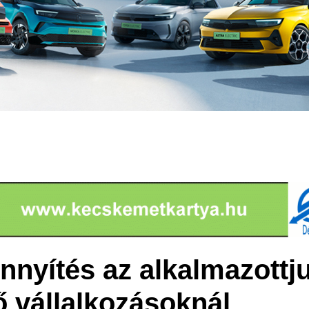
nnyítés az alkalmazottj
ő vállalkozásoknál