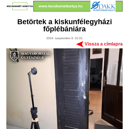
Betörtek a kiskunfélegyházi
főplébániára
2024. szeptember 6. 01:01
Vissza a címlapra