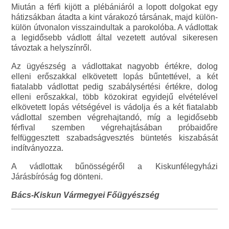
Miután a férfi kijött a plébániáról a lopott dolgokat egy
hátizsákban átadta a kint várakozó társának, majd külön-
külön útvonalon visszaindultak a parokolóba. A vádlottak
a legidősebb vádlott által vezetett autóval sikeresen
távoztak a helyszínről.
Az ügyészség a vádlottakat nagyobb értékre, dolog
elleni erőszakkal elkövetett lopás bűntettével, a két
fiatalabb vádlottat pedig szabálysértési értékre, dolog
elleni erőszakkal, több közokirat egyidejű elvételével
elkövetett lopás vétségével is vádolja és a két fiatalabb
vádlottal szemben végrehajtandó, míg a legidősebb
férfival szemben végrehajtásában próbaidőre
felfüggesztett szabadságvesztés büntetés kiszabását
indítványozza.
A vádlottak bűnösségéről a Kiskunfélegyházi
Járásbíróság fog dönteni.
Bács-Kiskun Vármegyei Főügyészség