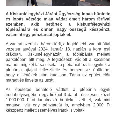
A Kiskunfélegyházi Járási Ügyészség lopás bűntette
és lopás vétsége miatt vádat emelt három férfival
szemben, akik betörtek a kiskunfélegyházi
főplébániára és onnan nagy összegű készpénzt,
valamint egy pénztárcát loptak el.
A vádirat szerint a három férfi, a legidősebb vádlott által
vezetett autóval 2024. január 13. napján a kora esti
órákban, Kiskunfélegyházán a főplébánia melletti
parkolóban állt meg. A legidősebb vádlott a kocsiban
maradt, míg két társa elsétált a plébániához. Itt egyikük a
plébánia ajtajait felfeszítette és bement az épületbe,
hogy ott értékek után kutasson. Társa az épület előtt
maradt és figyelte az utcát.
Az épületbe behatoló vádlott a plébánia egyik
irodahelyiségében egy fiókból 3 darab, összesen közel
1.000.000 Ft-ot tartalmazó borítékot vett el, valamint
magával vitt egy pénztárcát is, amelyben 2.000 Ft
készpénz mellett személyes iratok is voltak.