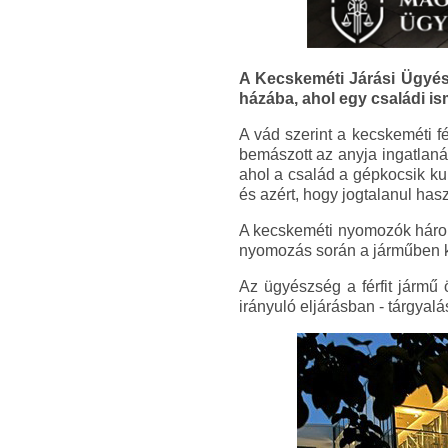
A Kecskeméti Járási Ügyész
házába, ahol egy családi i
A vád szerint a kecskeméti fé
bemászott az anyja ingatlaná
ahol a család a gépkocsik kul
és azért, hogy jogtalanul haszn
A kecskeméti nyomozók három 
nyomozás során a járműben kel
Az ügyészség a férfit jármű
irányuló eljárásban - tárgyal