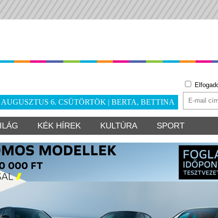
Elfogad
. AUGUSZTUS 6. CSÜTÖRTÖK | BERTA, BETTINA
ILÁG
KÉK HÍREK
KULTÚRA
SPORT