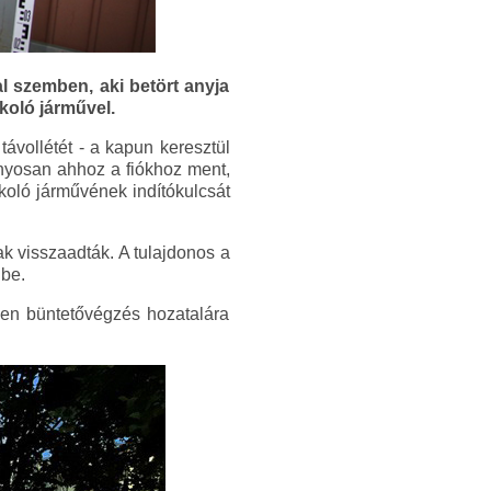
l szemben, aki betört anyja
koló járművel.
távollétét - a kapun keresztül
ányosan ahhoz a fiókhoz ment,
rkoló járművének indítókulcsát
k visszaadták. A tulajdonos a
 be.
ben büntetővégzés hozatalára