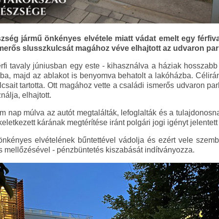
ség jármű önkényes elvétele miatt vádat emelt egy férfiva
smerős slusszkulcsát magához véve elhajtott az udvaron par
rfi tavaly júniusban egy este - kihasználva a háziak hosszabb 
ba, majd az ablakot is benyomva behatolt a lakóházba. Célir
csait tartotta. Ott magához vette a családi ismerős udvaron pa
álja, elhajtott.
nap múlva az autót megtalálták, lefoglalták és a tulajdonosna
etkezett kárának megtérítése iránt polgári jogi igényt jelentett
 önkényes elvételének bűntettével vádolja és ezért vele szem
ás mellőzésével - pénzbüntetés kiszabását indítványozza.