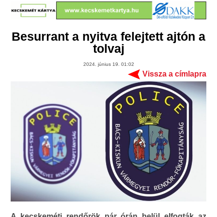
Besurrant a nyitva felejtett ajtón a
tolvaj
2024. június 19. 01:02
Vissza a címlapra
A kecskeméti rendőrök pár órán belül elfogták az