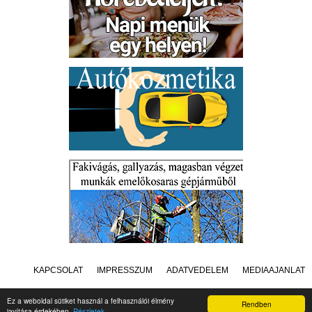
KAPCSOLAT
IMPRESSZUM
ADATVÉDELEM
MÉDIAAJÁNLAT
Ez a weboldal sütiket használ a felhasználói élmény
Rendben
javítása érdekében.
Részletek