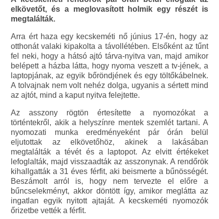
elkövetőt, és a meglovasított holmik egy részét is
megtalálták.
Arra ért haza egy kecskeméti nő június 17-én, hogy az
otthonát valaki kipakolta a távollétében. Elsőként az tűnt
fel neki, hogy a hátsó ajtó tárva-nyitva van, majd amikor
belépett a házba látta, hogy nyoma veszett a tv-jének, a
laptopjának, az egyik bőröndjének és egy töltőkábelnek.
A tolvajnak nem volt nehéz dolga, ugyanis a sértett mind
az ajtót, mind a kaput nyitva felejtette.
Az asszony rögtön értesítette a nyomozókat a
történtekről, akik a helyszínre mentek szemlét tartani. A
nyomozati munka eredményeként pár órán belül
eljutottak az elkövetőhöz, akinek a lakásában
megtalálták a tévét és a laptopot. Az elvitt értékeket
lefoglalták, majd visszaadták az asszonynak. A rendőrök
kihallgatták a 31 éves férfit, aki beismerte a bűnösségét.
Beszámolt arról is, hogy nem tervezte el előre a
bűncselekményt, akkor döntött így, amikor meglátta az
ingatlan egyik nyitott ajtaját. A kecskeméti nyomozók
őrizetbe vették a férfit.