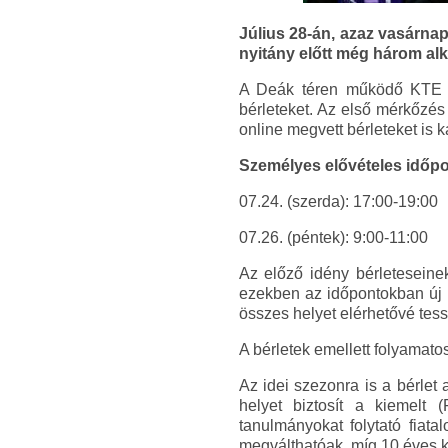
Július 28-án, azaz vasárnap
nyitány előtt még három alk
A Deák téren működő KTE sz
bérleteket. Az első mérkőzés
online megvett bérleteket is ká
Személyes elővételes időpo
07.24. (szerda): 17:00-19:00
07.26. (péntek): 9:00-11:00
Az előző idény bérleteseinek
ezekben az időpontokban új k
összes helyet elérhetővé tess
A bérletek emellett folyama
Az idei szezonra is a bérlet
helyet biztosít a kiemelt
tanulmányokat folytató fiat
megválthatóak, míg 10 éves ko