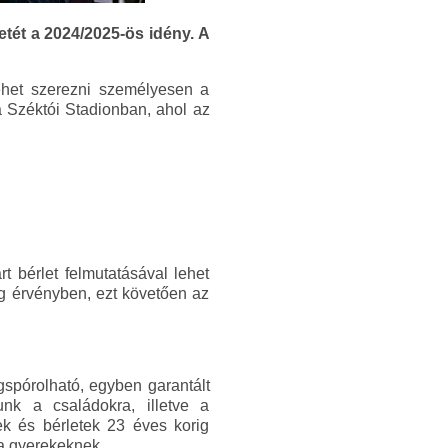
etét a 2024/2025-ös idény. A
ehet szerezni személyesen a
a Széktói Stadionban, ahol az
t bérlet felmutatásával lehet
ég érvényben, ezt követően az
gspórolható, egyben garantált
nk a családokra, illetve a
ek és bérletek 23 éves korig
 a gyerekeknek.