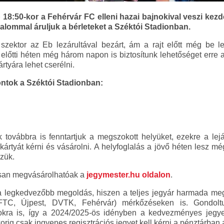
 18:50-kor a Fehérvár FC elleni hazai bajnokival veszi kezd
alommal áruljuk a bérleteket a Széktói Stadionban.
ektor az Eb lezárultával bezárt, ám a rajt előtt még be l
 előtti héten még három napon is biztosítunk lehetőséget erre 
rtyára lehet cserélni.
ntok a Széktói Stadionban:
 továbbra is fenntartjuk a megszokott helyüket, ezekre a lejár
ártyát kérni és vásárolni. A helyfoglalás a jövő héten lesz m
zük.
tosan megvásárolhatóak a
jegymester.hu oldalon
.
 a legkedvezőbb megoldás, hiszen a teljes jegyár harmada me
 (FTC, Újpest, DVTK, Fehérvár) mérkőzéseken is. Gondoltu
alokra is, így a 2024/2025-ös idényben a kedvezményes jegy
rig csak ingyenes regisztrációs jegyet kell kérni a pénztárban