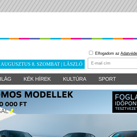
Elfogadom az
Adatvéde
. AUGUSZTUS 8. SZOMBAT | LÁSZLÓ
ILÁG
KÉK HÍREK
KULTÚRA
SPORT