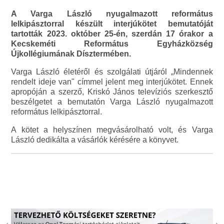
A Varga László nyugalmazott református
lelkipásztorral készült interjúkötet bemutatóját
tartották 2023. október 25-én, szerdán 17 órakor a
Kecskeméti Református Egyházközség
Újkollégiumának Dísztermében.
Varga László életéről és szolgálati útjáról „Mindennek
rendelt ideje van" címmel jelent meg interjúkötet. Ennek
apropóján a szerző, Kriskó János televíziós szerkesztő
beszélgetet a bemutatón Varga László nyugalmazott
református lelkipásztorral.
A kötet a helyszínen megvásárolható volt, és Varga
László dedikálta a vásárlók kérésére a könyvet.