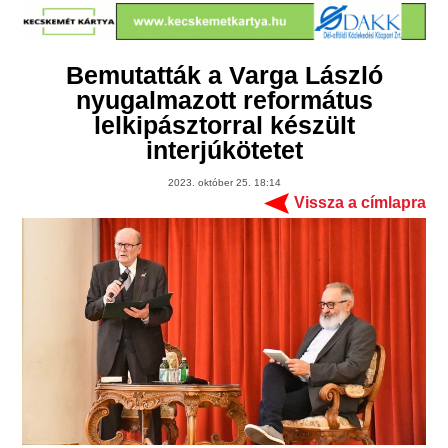
Bemutatták a Varga László
nyugalmazott református
lelkipásztorral készült
interjúkötetet
2023. október 25. 18:14
Vissza a címlapra