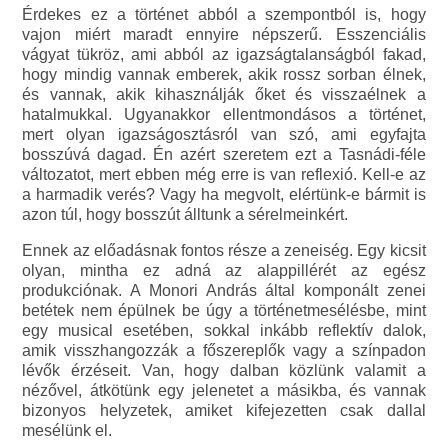
Érdekes ez a történet abból a szempontból is, hogy
vajon miért maradt ennyire népszerű. Esszenciális
vágyat tükröz, ami abból az igazságtalanságból fakad,
hogy mindig vannak emberek, akik rossz sorban élnek,
és vannak, akik kihasználják őket és visszaélnek a
hatalmukkal. Ugyanakkor ellentmondásos a történet,
mert olyan igazságosztásról van szó, ami egyfajta
bosszúvá dagad. Én azért szeretem ezt a Tasnádi-féle
változatot, mert ebben még erre is van reflexió. Kell-e az
a harmadik verés? Vagy ha megvolt, elértünk-e bármit is
azon túl, hogy bosszút álltunk a sérelmeinkért.
Ennek az előadásnak fontos része a zeneiség. Egy kicsit
olyan, mintha ez adná az alappillérét az egész
produkciónak. A Monori András által komponált zenei
betétek nem épülnek be úgy a történetmesélésbe, mint
egy musical esetében, sokkal inkább reflektív dalok,
amik visszhangozzák a főszereplők vagy a színpadon
lévők érzéseit. Van, hogy dalban közlünk valamit a
nézővel, átkötünk egy jelenetet a másikba, és vannak
bizonyos helyzetek, amiket kifejezetten csak dallal
mesélünk el.