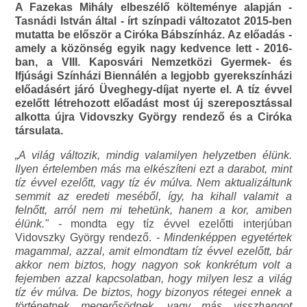
A Fazekas Mihály elbeszélő költeménye alapján -
Tasnádi István által - írt színpadi változatot 2015-ben
mutatta be először a Ciróka Bábszínház. Az előadás -
amely a közönség egyik nagy kedvence lett - 2016-
ban, a VIII. Kaposvári Nemzetközi Gyermek- és
Ifjúsági Színházi Biennálén a legjobb gyerekszínházi
előadásért járó Üveghegy-díjat nyerte el. A tíz évvel
ezelőtt létrehozott előadást most új szereposztással
alkotta újra Vidovszky György rendező és a Ciróka
társulata.
„A világ változik, mindig valamilyen helyzetben élünk.
Ilyen értelemben más ma elkészíteni ezt a darabot, mint
tíz évvel ezelőtt, vagy tíz év múlva. Nem aktualizáltunk
semmit az eredeti meséből, így, ha kihall valamit a
felnőtt, arról nem mi tehetünk, hanem a kor, amiben
élünk." -
mondta egy tíz évvel ezelőtti interjúban
Vidovszky György rendező.
- Mindenképpen egyetértek
magammal, azzal, amit elmondtam tíz évvel ezelőtt, bár
akkor nem biztos, hogy nagyon sok konkrétum volt a
fejemben azzal kapcsolatban, hogy milyen lesz a világ
tíz év múlva. De biztos, hogy bizonyos rétegei ennek a
történetnek megerősödnek, vagy más visszhangot