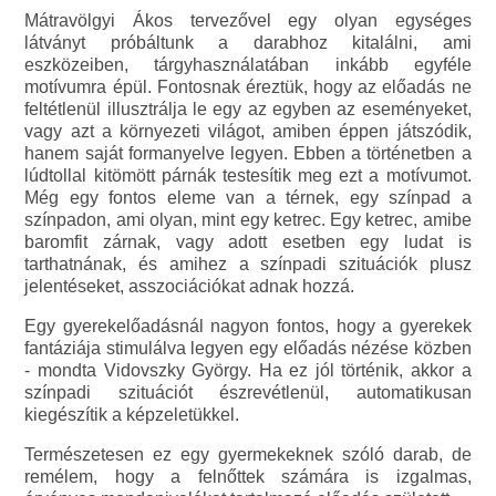
Mátravölgyi Ákos tervezővel egy olyan egységes
látványt próbáltunk a darabhoz kitalálni, ami
eszközeiben, tárgyhasználatában inkább egyféle
motívumra épül. Fontosnak éreztük, hogy az előadás ne
feltétlenül illusztrálja le egy az egyben az eseményeket,
vagy azt a környezeti világot, amiben éppen játszódik,
hanem saját formanyelve legyen. Ebben a történetben a
lúdtollal kitömött párnák testesítik meg ezt a motívumot.
Még egy fontos eleme van a térnek, egy színpad a
színpadon, ami olyan, mint egy ketrec. Egy ketrec, amibe
baromfit zárnak, vagy adott esetben egy ludat is
tarthatnának, és amihez a színpadi szituációk plusz
jelentéseket, asszociációkat adnak hozzá.
Egy gyerekelőadásnál nagyon fontos, hogy a gyerekek
fantáziája stimulálva legyen egy előadás nézése közben
- mondta Vidovszky György. Ha ez jól történik, akkor a
színpadi szituációt észrevétlenül, automatikusan
kiegészítik a képzeletükkel.
Természetesen ez egy gyermekeknek szóló darab, de
remélem, hogy a felnőttek számára is izgalmas,