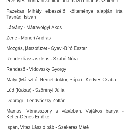
érvényes mondanivalókat tartalmazó előadás született.
Fazekas Mihály elbeszélő költeménye alapján írta:
Tasnádi István
Látvány - Mátravölgyi Ákos
Zene - Monori András
Mozgás, játszófüzet - Gyevi-Bíró Eszter
Rendezőasszisztens - Szabó Nóra
Rendező - Vidovszky György
Matyi (Májsztró, Német doktor, Pópa) - Kedves Csaba
Lúd (Kakas) - Szörényi Júlia
Döbrögi - Lendváczky Zoltán
Mamus, Vénasszony a vásárban, Vajákos banya -
Keller-Dénes Emőke
Ispán, Vitéz László báb - Szekeres Máté