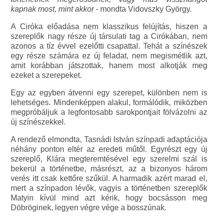
kapnak most, mint akkor
- mondta Vidovszky György.
A Ciróka előadása nem klasszikus felújítás, hiszen a
szereplők nagy része új társulati tag a Cirókában, nem
azonos a tíz évvel ezelőtti csapattal. Tehát a színészek
egy része számára ez új feladat, nem megismétlik azt,
amit korábban játszottak, hanem most alkotják meg
ezeket a szerepeket.
Egy az egyben átvenni egy szerepet, különben nem is
lehetséges. Mindenképpen alakul, formálódik, miközben
megpróbáljuk a legfontosabb sarokpontjait fölvázolni az
új színészekkel.
A rendező elmondta, Tasnádi István színpadi adaptációja
néhány ponton eltér az eredeti műtől. Egyrészt egy új
szereplő, Klára megteremtésével egy szerelmi szál is
bekerül a történetbe, másrészt, az a bizonyos három
verés itt csak kettőre szűkül. A harmadik azért marad el,
mert a színpadon lévők, vagyis a történetben szereplők
Matyin kívül mind azt kérik, hogy bocsásson meg
Döbröginek, legyen végre vége a bosszúnak.