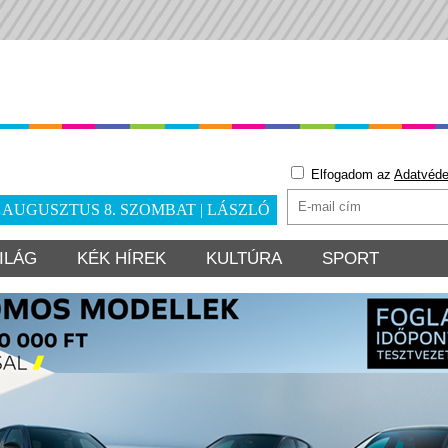
Elfogadom az
Adatvéde
. AUGUSZTUS 8. SZOMBAT | LÁSZLÓ
ILÁG
KÉK HÍREK
KULTÚRA
SPORT