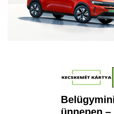
Belügymini
ünnepen – 