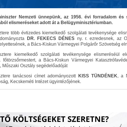
miniszter Nemzeti ünnepünk, az 1956. évi forradalom és
ából elismeréseket adott át a Belügyminisztériumban.
tere több évtizedes kiemelkedő szolgálati tevékenysége elis
 adományozta
DR. FEKECS DÉNES
ny. r. ezredesnek, az 
khelyettesének, a Bács-Kiskun Vármegyei Polgárőr Szövetség e
ztere kiemelkedő szolgálati tevékenysége elismeréséül elől
. főtörzsőrmestert, a Bács-Kiskun Vármegyei Katasztrófavéd
t, Műszaki Osztály segédelőadóját
ztere tanácsosi címet adományozott
KISS TÜNDÉNEK
, a 
ság, Kecskeméti Intézet ügyintézőjének.