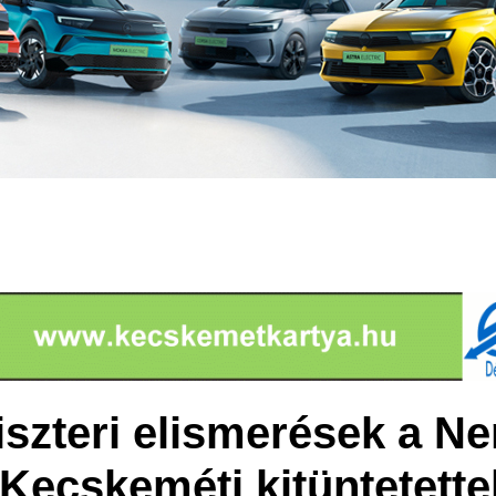
szteri elismerések a Ne
Kecskeméti kitüntetette