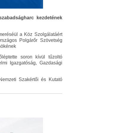
 szabadságharc kezdetének
meréséül a Köz Szolgálatáért
Országos Polgárőr Szövetség
lnökének
éptette soron kívül tűzoltó
elmi Igazgatóság, Gazdasági
Nemzeti Szakértői és Kutató