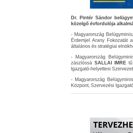
Dr. Pintér Sándor belügy
közelgő évfordulója alkalm
- Magyarország Belügyminisz
Érdemjel Arany Fokozatát
általános és stratégiai elnö
- Magyarország Belügyminis
zászlóssá
SALLAI IMRE
tű
Igazgató-helyettesi Szerveze
- Magyarország Belügyminis
Központ, Szervezési Igazgató