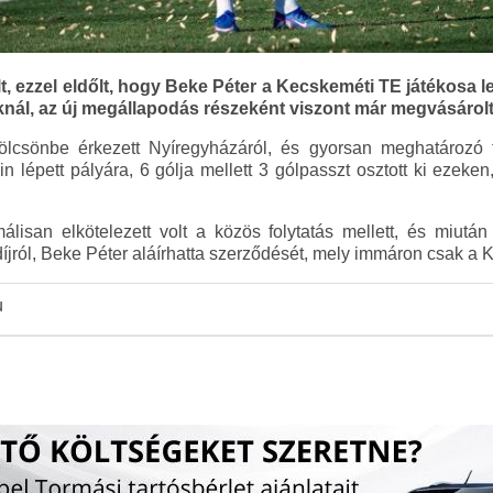
t, ezzel eldőlt, hogy Beke Péter a Kecskeméti TE játékosa l
nál, az új megállapodás részeként viszont már megvásárolt
ölcsönbe érkezett Nyíregyházáról, és gyorsan meghatározó t
 lépett pályára, 6 gólja mellett 3 gólpasszt osztott ki ezeken,
isan elkötelezett volt a közös folytatás mellett, és miután
íjról, Beke Péter aláírhatta szerződését, mely immáron csak a K
u