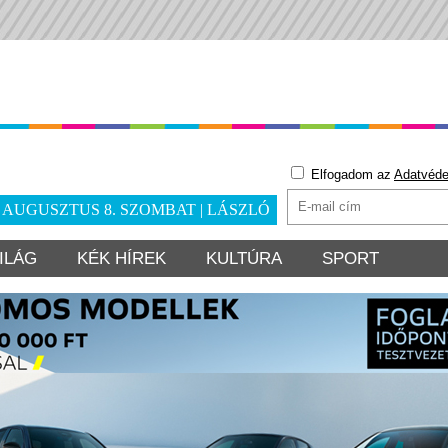
Elfogadom az
Adatvéde
. AUGUSZTUS 8. SZOMBAT | LÁSZLÓ
ILÁG
KÉK HÍREK
KULTÚRA
SPORT