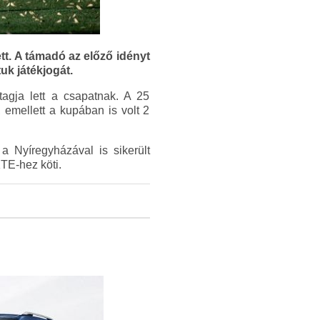
ett. A támadó az előző idényt
uk játékjogát.
agja lett a csapatnak. A 25
 emellett a kupában is volt 2
 a Nyíregyházával is sikerült
TE-hez köti.