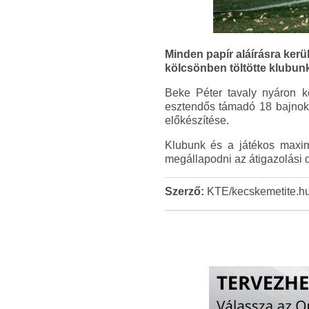
Minden papír aláírásra kerül
kölcsönben töltötte klubunk
Beke Péter tavaly nyáron k
esztendős támadó 18 bajnokin
előkészítése.
Klubunk és a játékos maximál
megállapodni az átigazolási d
Szerző:
KTE/kecskemetite.h