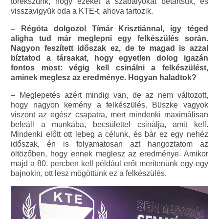
törekszünk, hogy ezeket a szabályokat betartsuk, és
visszavigyük oda a KTE-t, ahova tartozik.
– Régóta dolgozol Tímár Krisztiánnal, így téged
aligha tud már meglepni egy felkészülés során.
Nagyon feszített időszak ez, de te magad is azzal
bíztatod a társakat, hogy egyetlen dolog igazán
fontos most: végig kell csinálni a felkészülést,
aminek meglesz az eredménye. Hogyan haladtok?
– Meglepetés azért mindig van, de az nem változott,
hogy nagyon kemény a felkészülés. Büszke vagyok
viszont az egész csapatra, mert mindenki maximálisan
beleáll a munkába, becsülettel csinálja, amit kell.
Mindenki előtt ott lebeg a célunk, és bár ez egy nehéz
időszak, én is folyamatosan azt hangoztatom az
öltözőben, hogy ennek meglesz az eredménye. Amikor
majd a 80. percben kell például erőt merítenünk egy-egy
bajnokin, ott lesz mögöttünk ez a felkészülés.