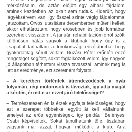
mérkőzéseim, de aztán előjött egy alhasi fájdalom,
aminek kezdetben az okait sem tudtuk. Kiderült, hogy
lágyéksérvem van, így ősszel szinte végig fájdalommal
játszottam. Orvosi utasításra decemberben műteni kellett,
akkor elhatároztam, hogy erősebben és jobb formában
szeretnék visszatérni. A januári rehabilitációm erről szólt,
különösen hálás vagyok a klubnak, hogy úgy is a
csapattal tarthattam a törökországi edzőtáborba, hogy
gyakorlatilag sérült voltam. Buzási Péter erőnléti edző
rengeteget segített, sokat foglalkozott velem, így nagyon
jó állapotban térhettem vissza tavasszal, aminek meg is
lett az eredménye, ezt szeretném folytatni.
– A keretben történtek átrendeződések a nyár
folyamán, régi motorosok is távoztak, így adja magát
a kérdés, érzed-e az ezzel járó felelősséget?
– Természetesen én is érzek egyfajta felelősséget, hogy
ezt a szerepet többekkel együtt át kell vállalnunk,
amelyet az erős egyéniségek, így például Belényesi
Csabi képviseltek. Sokat tanulhattunk tőle, tisztában
vagyunk már azzal, hogyan működik a klub. Arra