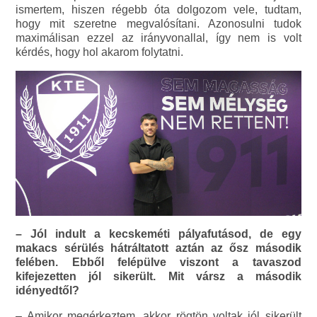
ismertem, hiszen régebb óta dolgozom vele, tudtam,
hogy mit szeretne megvalósítani. Azonosulni tudok
maximálisan ezzel az irányvonallal, így nem is volt
kérdés, hogy hol akarom folytatni.
– Jól indult a kecskeméti pályafutásod, de egy
makacs sérülés hátráltatott aztán az ősz második
felében. Ebből felépülve viszont a tavaszod
kifejezetten jól sikerült. Mit vársz a második
idényedtől?
– Amikor megérkeztem, akkor rögtön voltak jól sikerült