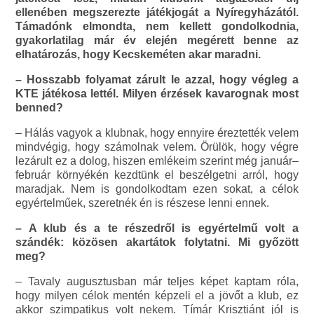
ellenében megszerezte játékjogát a Nyíregyházától.
Támadónk elmondta, nem kellett gondolkodnia,
gyakorlatilag már év elején megérett benne az
elhatározás, hogy Kecskeméten akar maradni.
– Hosszabb folyamat zárult le azzal, hogy végleg a
KTE játékosa lettél. Milyen érzések kavarognak most
benned?
– Hálás vagyok a klubnak, hogy ennyire éreztették velem
mindvégig, hogy számolnak velem. Örülök, hogy végre
lezárult ez a dolog, hiszen emlékeim szerint még január–
február környékén kezdtünk el beszélgetni arról, hogy
maradjak. Nem is gondolkodtam ezen sokat, a célok
egyértelműek, szeretnék én is részese lenni ennek.
– A klub és a te részedről is egyértelmű volt a
szándék: közösen akartátok folytatni. Mi győzött
meg?
– Tavaly augusztusban már teljes képet kaptam róla,
hogy milyen célok mentén képzeli el a jövőt a klub, ez
akkor szimpatikus volt nekem. Tímár Krisztiánt jól is