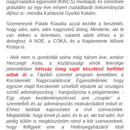
nagycsaládos egyesület (KINCS) munkáját, és szeretnék
gratulálni az egy éve elnyert családbarát önkormányzat
díjhoz
is - mondta Kardosné Gyurkó Katalin.
Szemereyné Pataki Klaudia azzal kezdte a beszédét,
hogy adni, adni, adni nagyszerű dolog. Mindenki, aki itt
van ebben a teremben, valamit adott ehhez a jó
dologhoz. A NOE, a CÖKA, és a Naplemente Idősek
Klubja is.
-
Akik nem is gondolták volna még három éve, amikor
Herczegh Anita, a köztársasági elnök felesége
jelenlétében
hétszáz üveg saját készítésű befőttet
adtak át
a Tápláló szeretet program keretében a
Kecskeméti Nagycsaládosok Egyesületének, hogy
egyszer majd Kecskemét szívéből eljutunk az országos
szintű adományozásig
- hangsúlyozta a polgármester. -
Egy olyan kezdeményezéssel, ami „csupán" a
szeretetből és az adományozás motivációjából indult el.
Ehhez találtak kapcsolatot a civil szervezetek.
Megtalálták, hogy kinek jó adni, és ki az, aki tud adni. Azt
pedig külön is megköszönöm mind a két szervezetnek,
hogy felfigyelt erre a Hetényegyházáról idult