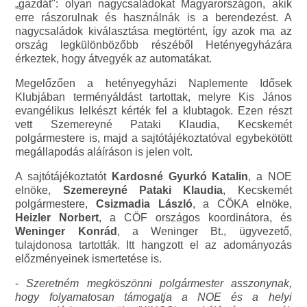
„gazdát": olyan nagycsaládokat Magyarországon, akik
erre rászorulnak és használnák is a berendezést. A
nagycsaládok kiválasztása megtörtént, így azok ma az
ország legkülönbözőbb részéből Hetényegyházára
érkeztek, hogy átvegyék az automatákat.
Megelőzően a hetényegyházi Naplemente Idősek
Klubjában terményáldást tartottak, melyre Kis János
evangélikus lelkészt kérték fel a klubtagok. Ezen részt
vett Szemereyné Pataki Klaudia, Kecskemét
polgármestere is, majd a sajtótájékoztatóval egybekötött
megállapodás aláíráson is jelen volt.
A sajtótájékoztatót
Kardosné Gyurkó Katalin
, a NOE
elnöke,
Szemereyné Pataki Klaudia
, Kecskemét
polgármestere,
Csizmadia László
, a CÖKA elnöke,
Heizler Norbert
, a CÖF országos koordinátora, és
Weninger Konrád
, a Weninger Bt., ügyvezető,
tulajdonosa tartották. Itt hangzott el az adományozás
előzményeinek ismertetése is.
-
Szeretném megköszönni polgármester asszonynak,
hogy folyamatosan támogatja a NOE és a helyi