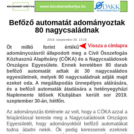
Befőző automatát adományoztak
80 nagycsaládnak
2019. szeptember 30. 13:29
Vissza a címlapra
Öt millió forint értékű
adományozásról állapodott meg a Civil Összefogás
Közhasznú Alapítvány (CÖKA) és a Nagycsaládosok
Országos Egyesülete. Ennek keretében 80 darab
befőző automatát adtak át 30 nagycsaládos
egyesületnek, melyek 80 nagycsaládnak adják majd
ezeket oda. A megállapodás ünnepélyes aláírására,
és a befőző automaták átadására a hetényegyházi
Naplemente Idősek Klubjában került sor 2019.
szeptember 30-án, hétfőn.
Az adományozás története az volt, hogy a CÖKA azzal a
felajánlással kereste meg a Nagycsaládosok Országos
Egyesületét, hogy adományokból befőző automatákat
tudna átadni nekik. Ők pedig keressenek ezeknek