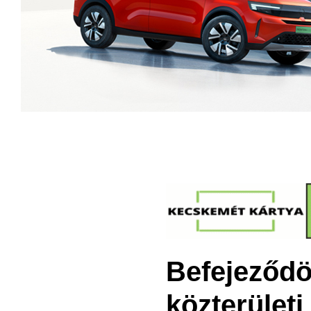
Befejeződöt
közterületi