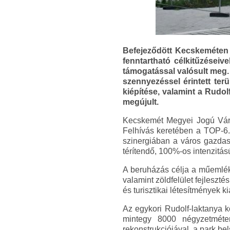
Befejeződött Kecskeméten a
fenntartható célkitűzéseiv
támogatással valósult meg.
szennyezéssel érintett ter
kiépítése, valamint a Rudolf
megújult.
Kecskemét Megyei Jogú Váro
Felhívás keretében a TOP-6.3
szinergiában a város gazdas
térítendő, 100%-os intenzitás
A beruházás célja a műemléki
valamint zöldfelület fejlesztés
és turisztikai létesítmények k
Az egykori Rudolf-laktanya k
mintegy 8000 négyzetmétere
rekonstrukciójával, a park bel