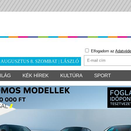
Elfogadom az
Adatvéde
. AUGUSZTUS 8. SZOMBAT | LÁSZLÓ
ILÁG
KÉK HÍREK
KULTÚRA
SPORT