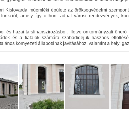
ori Kislovarda műemléki épülete az örökségvédelmi szempon
 funkciót, amely így otthont adhat városi rendezvények, kon
l és hazai társfinanszírozásból, illetve önkormányzati önerő
ádok és a fiatalok számára szabadidejük hasznos eltöltésére
talános környezeti állapotának javításához, valamint a helyi g