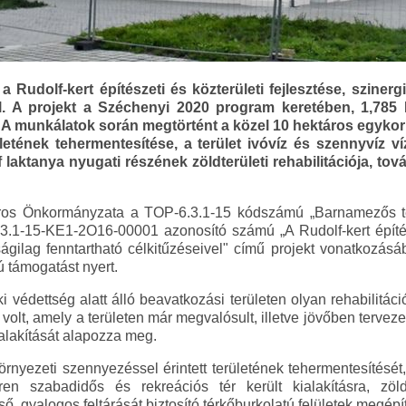
 Rudolf-kert építészeti és közterületi fejlesztése, sziner
el. A projekt a Széchenyi 2020 program keretében, 1,785
 A munkálatok során megtörtént a közel 10 hektáros egykori
ületének tehermentesítése, a terület ivóvíz és szennyvíz 
 laktanya nyugati részének zöldterületi rehabilitációja, to
s Önkormányzata a TOP-6.3.1-15 kódszámú „Barnamezős terü
.1-15-KE1-2O16-00001 azonosító számú „A Rudolf-kert építész
ágilag fenntartható célkitűzéseivel" című projekt vonatkozás
ú támogatást nyert.
 védettség alatt álló beavatkozási területen olyan rehabilitáci
 volt, amely a területen már megvalósult, illetve jövőben tervezett
ialakítását alapozza meg.
örnyezeti szennyezéssel érintett területének tehermentesítését
n szabadidős és rekreációs tér került kialakításra, zöl
ső, gyalogos feltárását biztosító térkőburkolatú felületek megépí