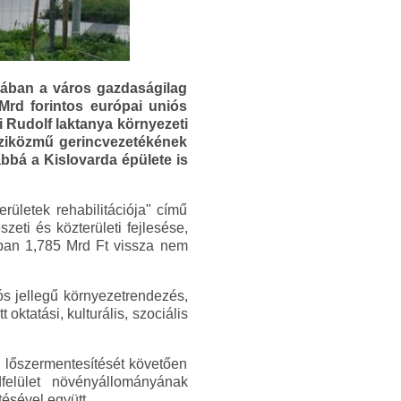
giában a város gazdaságilag
 Mrd forintos európai uniós
 Rudolf laktanya környezeti
víziközmű gerincvezetékének
vábbá a Kislovarda épülete is
letek rehabilitációja" című
eti és közterületi fejlesése,
ában 1,785 Mrd Ft vissza nem
ós jellegű környezetrendezés,
 oktatási, kulturális, szociális
, lőszermentesítését követően
dfelület növényállományának
tésével együtt.