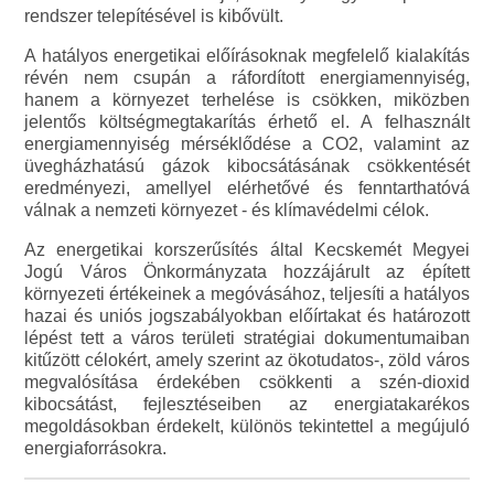
rendszer telepítésével is kibővült.
A hatályos energetikai előírásoknak megfelelő kialakítás
révén nem csupán a ráfordított energiamennyiség,
hanem a környezet terhelése is csökken, miközben
jelentős költségmegtakarítás érhető el. A felhasznált
energiamennyiség mérséklődése a CO2, valamint az
üvegházhatású gázok kibocsátásának csökkentését
eredményezi, amellyel elérhetővé és fenntarthatóvá
válnak a nemzeti környezet - és klímavédelmi célok.
Az energetikai korszerűsítés által Kecskemét Megyei
Jogú Város Önkormányzata hozzájárult az épített
környezeti értékeinek a megóvásához, teljesíti a hatályos
hazai és uniós jogszabályokban előírtakat és határozott
lépést tett a város területi stratégiai dokumentumaiban
kitűzött célokért, amely szerint az ökotudatos-, zöld város
megvalósítása érdekében csökkenti a szén-dioxid
kibocsátást, fejlesztéseiben az energiatakarékos
megoldásokban érdekelt, különös tekintettel a megújuló
energiaforrásokra.