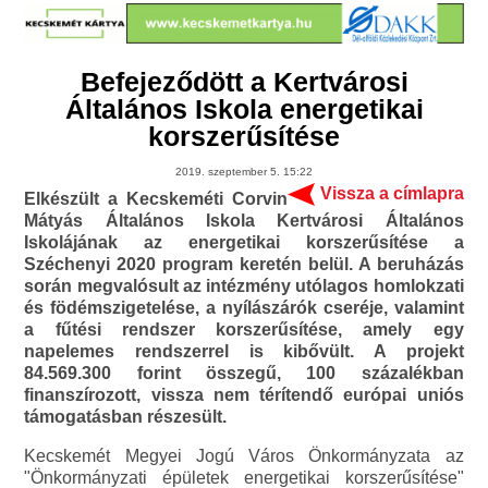
Befejeződött a Kertvárosi
Általános Iskola energetikai
korszerűsítése
2019. szeptember 5. 15:22
Vissza a címlapra
Elkészült a Kecskeméti Corvin
Mátyás Általános Iskola Kertvárosi Általános
Iskolájának az energetikai korszerűsítése a
Széchenyi 2020 program keretén belül. A beruházás
során megvalósult az intézmény utólagos homlokzati
és födémszigetelése, a nyílászárók cseréje, valamint
a fűtési rendszer korszerűsítése, amely egy
napelemes rendszerrel is kibővült. A projekt
84.569.300 forint összegű, 100 százalékban
finanszírozott, vissza nem térítendő európai uniós
támogatásban részesült.
Kecskemét Megyei Jogú Város Önkormányzata az
"Önkormányzati épületek energetikai korszerűsítése"