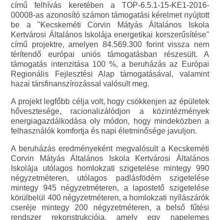
című felhívás keretében a TOP-6.5.1-15-KE1-2016-
00008-as azonosító számon támogatási kérelmet nyújtott
be a "Kecskeméti Corvin Mátyás Általános Iskola
Kertvárosi Általános Iskolája energetikai korszerűsítése"
című projektre, amelyen 84.569.300 forint vissza nem
térítendő európai uniós támogatásban részesült. A
támogatás intenzitása 100 %, a beruházás az Európai
Regionális Fejlesztési Alap támogatásával, valamint
hazai társfinanszírozással valósult meg.
A projekt legfőbb célja volt, hogy csökkenjen az épületek
hővesztesége, racionalizálódjon a közintézmények
energiagazdálkodása oly módon, hogy mindeközben a
felhasználók komfortja és napi életminősége javuljon.
A beruházás eredményeként megvalósult a Kecskeméti
Corvin Mátyás Általános Iskola Kertvárosi Általános
Iskolája utólagos homlokzati szigetelése mintegy 990
négyzetméteren, utólagos padlásfödém szigetelése
mintegy 945 négyzetméteren, a lapostető szigetelése
körülbelül 400 négyzetméteren, a homlokzati nyílászárók
cseréje mintegy 200 négyzetméteren, a belső fűtési
rendszer rekonstrukciója, amely egy napelemes