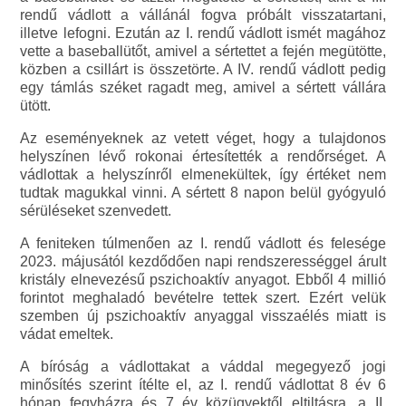
rendű vádlott a vállánál fogva próbált visszatartani,
illetve lefogni. Ezután az I. rendű vádlott ismét magához
vette a baseballütőt, amivel a sértettet a fején megütötte,
közben a csillárt is összetörte. A IV. rendű vádlott pedig
egy támlás széket ragadt meg, amivel a sértett vállára
ütött.
Az eseményeknek az vetett véget, hogy a tulajdonos
helyszínen lévő rokonai értesítették a rendőrséget. A
vádlottak a helyszínről elmenekültek, így értéket nem
tudtak magukkal vinni. A sértett 8 napon belül gyógyuló
sérüléseket szenvedett.
A feniteken túlmenően az I. rendű vádlott és felesége
2023. májusától kezdődően napi rendszerességgel árult
kristály elnevezésű pszichoaktív anyagot. Ebből 4 millió
forintot meghaladó bevételre tettek szert. Ezért velük
szemben új pszichoaktív anyaggal visszaélés miatt is
vádat emeltek.
A bíróság a vádlottakat a váddal megegyező jogi
minősítés szerint ítélte el, az I. rendű vádlottat 8 év 6
hónap fegyházra és 7 év közügyektől eltiltásra, a II.