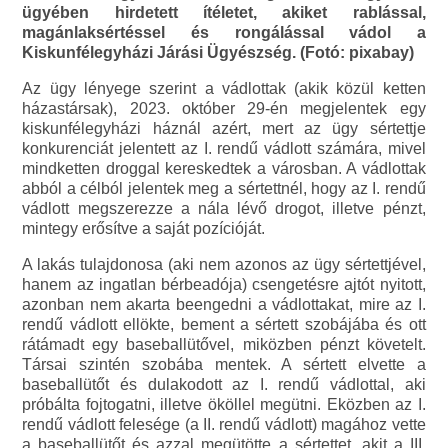
ügyében hirdetett ítéletet, akiket rablással,
magánlaksértéssel és rongálással vádol a
Kiskunfélegyházi Járási Ügyészség. (Fotó: pixabay)
Az ügy lényege szerint a vádlottak (akik közül ketten
házastársak), 2023. október 29-én megjelentek egy
kiskunfélegyházi háznál azért, mert az ügy sértettje
konkurenciát jelentett az I. rendű vádlott számára, mivel
mindketten droggal kereskedtek a városban. A vádlottak
abból a célból jelentek meg a sértettnél, hogy az I. rendű
vádlott megszerezze a nála lévő drogot, illetve pénzt,
mintegy erősítve a saját pozícióját.
A lakás tulajdonosa (aki nem azonos az ügy sértettjével,
hanem az ingatlan bérbeadója) csengetésre ajtót nyitott,
azonban nem akarta beengedni a vádlottakat, mire az I.
rendű vádlott ellökte, bement a sértett szobájába és ott
rátámadt egy baseballütővel, miközben pénzt követelt.
Társai szintén szobába mentek. A sértett elvette a
baseballütőt és dulakodott az I. rendű vádlottal, aki
próbálta fojtogatni, illetve ököllel megütni. Eközben az I.
rendű vádlott felesége (a II. rendű vádlott) magához vette
a baseballütőt és azzal megütötte a sértettet, akit a III.