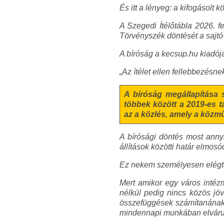
És itt a lényeg: a kifogásolt 
A Szegedi Ítélőtábla 2026. f
Törvényszék döntését a sajtó-
A bíróság a kecsup.hu kiadójá
„Az ítélet ellen fellebbezésne
A bíróság megállapítása s
többek között a 2019-es t
az a közlés, amely a közm
A bírósági döntés most annyit
állítások közötti határ elmosód
Ez nekem személyesen elégté
Mert amikor egy város intézm
nélkül pedig nincs közös jö
összefüggések számítanának,
mindennapi munkában elváru