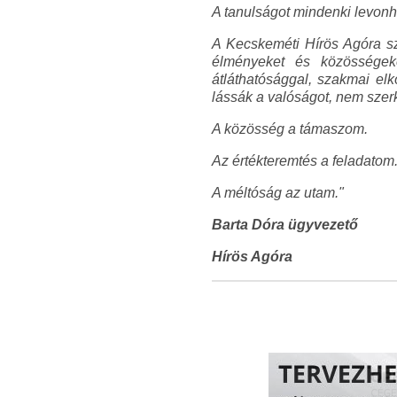
A tanulságot mindenki levonhat
A Kecskeméti Hírös Agóra szá
élményeket és közösségek
átláthatósággal, szakmai elk
lássák a valóságot, nem szer
A közösség a támaszom.
Az értékteremtés a feladatom
A méltóság az utam."
Barta Dóra ügyvezető
Hírös Agóra