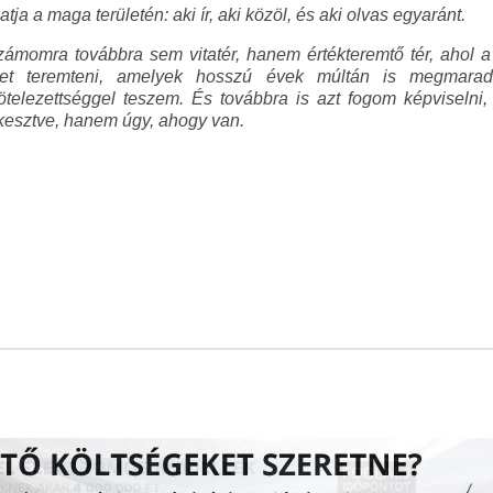
ja a maga területén: aki ír, aki közöl, és aki olvas egyaránt.
momra továbbra sem vitatér, hanem értékteremtő tér, ahol a 
et teremteni, amelyek hosszú évek múltán is megmaradna
ötelezettséggel teszem. És továbbra is azt fogom képviselni
kesztve, hanem úgy, ahogy van.
.