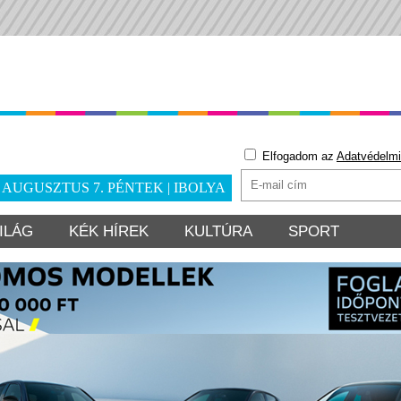
Elfogadom az
Adatvédelmi
. AUGUSZTUS 7. PÉNTEK | IBOLYA
ILÁG
KÉK HÍREK
KULTÚRA
SPORT