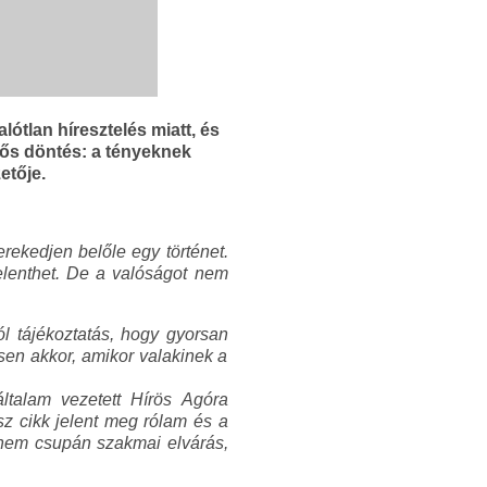
lótlan híresztelés miatt, és
rős döntés: a tényeknek
etője.
rekedjen belőle egy történet.
 jelenthet. De a valóságot nem
ól tájékoztatás, hogy gyorsan
ösen akkor, amikor valakinek a
ltalam vezetett Hírös Agóra
sz cikk jelent meg rólam és a
s nem csupán szakmai elvárás,