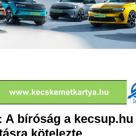
: A bíróság a kecsup.hu 
tásra kötelezte