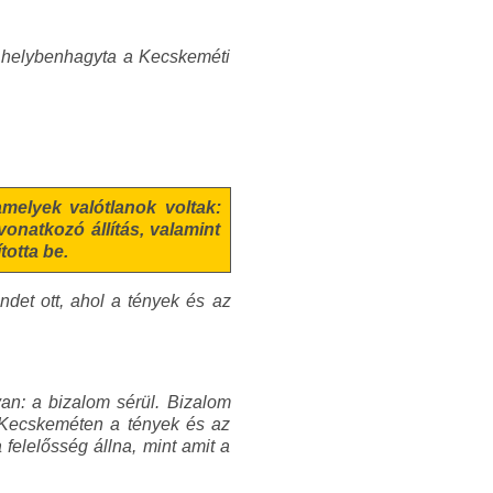
el helybenhagyta a Kecskeméti
amelyek valótlanok voltak:
onatkozó állítás, valamint
otta be.
endet ott, ahol a tények és az
van: a bizalom sérül. Bizalom
a Kecskeméten a tények és az
elelősség állna, mint amit a