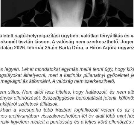
etett sajtó-helyreigazítási ügyben, valótlan tényállítás és va
skemét tisztán lásson. A valóság nem szerkeszthető. Joge
oldalán 2026. február 25-én Barta Dóra, a Hírös Agóra ügyvez
tős legyen. Lehet mondatokat egymás mellé tenni úgy, hogy kike
angsúlyokat áthelyezni, mert a kattintás pillanatnyi győzelmet
t megvágni és átformálni. A valóság nem szerkeszthető.
em stílus. Nem attól lesz hiteles, hogy határozott, és nem att
s tények ellenőrzését, összefüggések bemutatását jelenti, külön
kájáról születnek állítások.
kban a kecsup.hu több írásban foglalkozott velem és az á
nos archívumában visszakereshetően fél év alatt több mint hú
tenzív figyelem mellett a pontosság és a teljes körű ellenőrzé