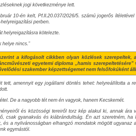
közléseknek jogi következménye lett.
ebruár 10-én kelt, Pf.II.20.037/2026/5. számú jogerős ítéletév
helyreigazítási perben.
t helyreigazításra kötelezte.
k helye nincs."
zerint a kifogásolt cikkben olyan közlések szerepeltek, 
áncművészeti egyetemi diploma „hamis szerepeltetésére" v
űvelődési szakember képzettségemet nem felsőfokúként állít
 tett, amennyit egy jogállami döntés tehet: helyreállította a r
ott.
tel. De a nagyobb tét nem én vagyok, hanem Kecskemét.
ényeiről és közösségi tereiről torz kép alakul ki, annak ára 
vő, csak gyanakvás és kiábrándultság. Én azt szeretném, h
 és a nyilvánosságban elhangzó mondatok mögött ugyanaz a f
nk egymástól.