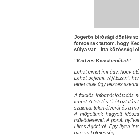
Jogerős bírósági döntés szül
fontosnak tartom, hogy Kec
súlya van - írta közösségi 
"Kedves Kecskemétiek!
Lehet címet írni úgy, hogy ü
Lehet sejtetni, rájátszani, h
lehet csak úgy tetszés szerin
A felelős információátadás n
terjed. A felelős tájékoztatá
szakmai tekintélyéről és a mun
A mögöttünk hagyott idősza
működésével. A portál nyilvá
Hírös Agóráról. Egy ilyen in
hanem kötelesség.