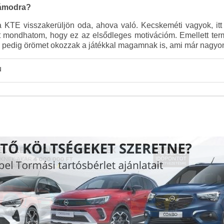
zámodra?
 KTE visszakerüljön oda, ahova való. Kecskeméti vagyok, itt s
azt mondhatom, hogy ez az elsődleges motivációm. Emellett te
 pedig örömet okozzak a játékkal magamnak is, ami már nagyon
u