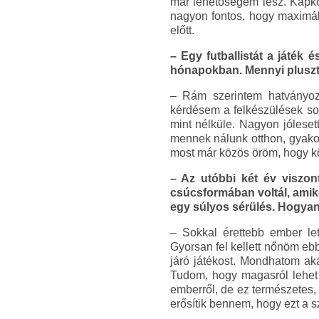
már lehetőségem lesz. Kapko
nagyon fontos, hogy maximál
előtt.
– Egy futballistát a játék 
hónapokban. Mennyi pluszt a
– Rám szerintem hatványoz
kérdésem a felkészülések sor
mint nélküle. Nagyon jóleset
mennek nálunk otthon, gyakor
most már közös öröm, hogy kö
– Az utóbbi két év viszon
csúcsformában voltál, amikor 
egy súlyos sérülés. Hogyan 
– Sokkal érettebb ember le
Gyorsan fel kellett nőnöm eb
járó játékost. Mondhatom aká
Tudom, hogy magasról lehet 
emberről, de ez természetes,
erősítik bennem, hogy ezt a s