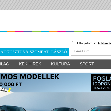
Elfogadom az
Adatvéde
. AUGUSZTUS 8. SZOMBAT | LÁSZLÓ
ILÁG
KÉK HÍREK
KULTÚRA
SPORT