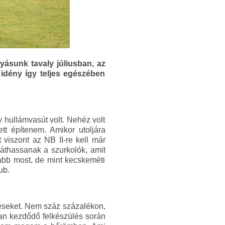
ásunk tavaly júliusban, az
 idény így teljes egészében
 hullámvasút volt. Nehéz volt
t építenem. Amikor utoljára
 viszont az NB II-re kell már
áthassanak a szurkolók, amit
abb most, de mint kecskeméti
ub.
zéseket. Nem száz százalékon,
ban kezdődő felkészülés során