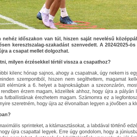
ehéz időszakon van túl, hiszen saját nevelésű középpály
ésen keresztszalag-szakadást szenvedett. A 2024/2025-ös
 újra a csapat mellet dolgozhat.
tni, milyen érzésekkel tértél vissza a csapathoz?
óbbi kilenc hónap sajnos, ahogy a csapatnak, úgy nekem is egy
inden szempontból, hiszen nem segíthettem, magamat kellet
ült elérnünk a 6. helyet a bajnokságban a szezonzárón, most
, rendben érzem magam, közelítek ahhoz, hogy újra a pályán l
ra futballistának érezhetem magam. Számomra ez a legfontos
nyire szeretném, hogy újra az élvonalban legyen a jövőben a kl
ában?
 maximális sprinteket, a kitámasztásokat, a labdával történő ed
ogy újra csapattal legyek. Erre úgy gondolom, hogy a június