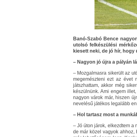
Banó-Szabó Bence nagyon n
utolsó felkészülési mérkőz
kiesett neki, de jó hír, hogy
– Nagyon jó újra a pályán lá
– Mozgalmasra sikerült az ut
megemészteni ezt az évet m
játszhattam, akkor még siker
készülnünk. Ami engem illet
nagyon várok már, hiszen új
nevelésű játékos legalább en
– Hol tartasz most a munk
– Jó úton járok, elkezdtem a
de már közel vagyok ahhoz, h