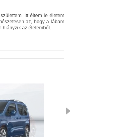
zülettem, itt éltem le életem
rmészetesen az, hogy a lábam
 hiányzik az életemből.