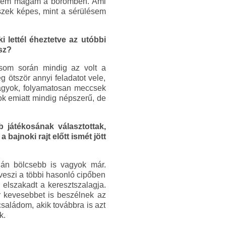
 érzem magam a bőrömben. Ami
szek képes, mint a sérülésem
i lettél éheztetve az utóbbi
sz?
som során mindig az volt a
 ötször annyi feladatot vele,
 vagyok, folyamatosan meccsek
ok emiatt mindig népszerű, de
 játékosának választottak,
 bajnoki rajt előtt ismét jött
lán bölcsebb is vagyok már.
veszi a többi hasonló cipőben
 elszakadt a keresztszalagja.
r kevesebbet is beszélnek az
saládom, akik továbbra is azt
k.