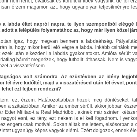
dni nem lehet, óvatosak és körültekintőek vagyunk, de jól
isan érzem magamon azt, hogy ugyanolyan teljesítményre le
és a labda éltet napról napra, te ilyen szempontból eléggé k
dott a felépülés folyamatához az, hogy már ilyen közel jár
ottan igaz, hogy megvan bennem a labdaéhség. Pályafutá
án is, hogy mikor kerül elő végre a labda. Inkább csinálok meg
t ezek után elkezdeni a labdás gyakorlatokat. Amióta sérült
latilag bármit megnézek, hogy futballt láthassak. Nem is vagy
zel a visszatérésem.
tagságos volt számodra. Az ezüstévben az idény legjobb
fél évre kidőltél, majd a visszatérésed után fél évvel, pont a
lehet ezt fejben rendezni?
ttem, ezt érzem. Határozottabban hozok meg döntéseket, ta
ben a szituációban. Amikor az ember sérült, akkor jobban észre
r Eder Militao-t a Real Madridból, akinek már szinten kétszer
nagyot esni, ez tény, ezt nekem is el kell fogadnom. Ilyenko
 ez engem csak motivál. Sokan álltak mellettem, elsősorban a c
zintet ugyanúgy képes vagyok elérni. Ezért dolgozok, ennek éle