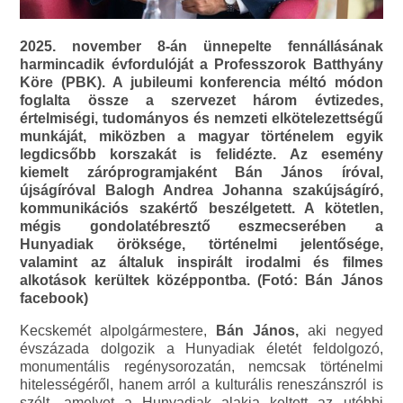
2025. november 8-án ünnepelte fennállásának
harmincadik évfordulóját a Professzorok Batthyány
Köre (PBK). A jubileumi konferencia méltó módon
foglalta össze a szervezet három évtizedes,
értelmiségi, tudományos és nemzeti elkötelezettségű
munkáját, miközben a magyar történelem egyik
legdicsőbb korszakát is felidézte. Az esemény
kiemelt záróprogramjaként Bán János íróval,
újságíróval Balogh Andrea Johanna szakújságíró,
kommunikációs szakértő beszélgetett. A kötetlen,
mégis gondolatébresztő eszmecserében a
Hunyadiak öröksége, történelmi jelentősége,
valamint az általuk inspirált irodalmi és filmes
alkotások kerültek középpontba. (Fotó: Bán János
facebook)
Kecskemét alpolgármestere,
Bán János,
aki negyed
évszázada dolgozik a Hunyadiak életét feldolgozó,
monumentális regénysorozatán, nemcsak történelmi
hitelességéről, hanem arról a kulturális reneszánszról is
szólt, amelyet a Hunyadiak alakja keltett az utóbbi