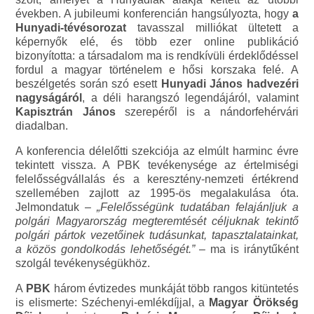
években. A jubileumi konferencián hangsúlyozta, hogy
a
Hunyadi-tévésorozat
tavasszal milliókat ültetett a
képernyők elé, és több ezer online publikáció
bizonyította: a társadalom ma is rendkívüli érdeklődéssel
fordul a magyar történelem e hősi korszaka felé. A
beszélgetés során szó esett
Hunyadi János hadvezéri
nagyságáról
, a déli harangszó legendájáról, valamint
Kapisztrán János
szerepéről is a nándorfehérvári
diadalban.
A konferencia délelőtti szekciója az elmúlt harminc évre
tekintett vissza. A PBK tevékenysége az értelmiségi
felelősségvállalás és a keresztény-nemzeti értékrend
szellemében zajlott az 1995-ös megalakulása óta.
Jelmondatuk –
„Felelősségünk tudatában felajánljuk a
polgári Magyarország megteremtését céljuknak tekintő
polgári pártok vezetőinek tudásunkat, tapasztalatainkat,
a közös gondolkodás lehetőségét.”
– ma is iránytűként
szolgál tevékenységükhöz.
A
PBK
három évtizedes munkáját több rangos kitüntetés
is elismerte: Széchenyi-emlékdíjjal, a
Magyar Örökség