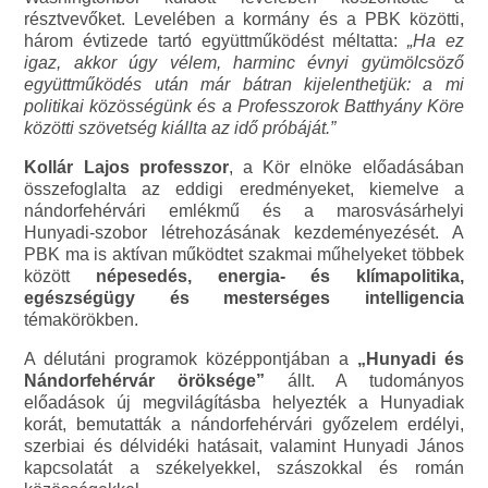
résztvevőket. Levelében a kormány és a PBK közötti,
három évtizede tartó együttműködést méltatta:
„Ha ez
igaz, akkor úgy vélem, harminc évnyi gyümölcsöző
együttműködés után már bátran kijelenthetjük: a mi
politikai közösségünk és a Professzorok Batthyány Köre
közötti szövetség kiállta az idő próbáját.”
Kollár Lajos professzor
, a Kör elnöke előadásában
összefoglalta az eddigi eredményeket, kiemelve a
nándorfehérvári emlékmű és a marosvásárhelyi
Hunyadi-szobor létrehozásának kezdeményezését. A
PBK ma is aktívan működtet szakmai műhelyeket többek
között
népesedés, energia- és klímapolitika,
egészségügy és mesterséges intelligencia
témakörökben.
A délutáni programok középpontjában a
„Hunyadi és
Nándorfehérvár öröksége”
állt. A tudományos
előadások új megvilágításba helyezték a Hunyadiak
korát, bemutatták a nándorfehérvári győzelem erdélyi,
szerbiai és délvidéki hatásait, valamint Hunyadi János
kapcsolatát a székelyekkel, szászokkal és román