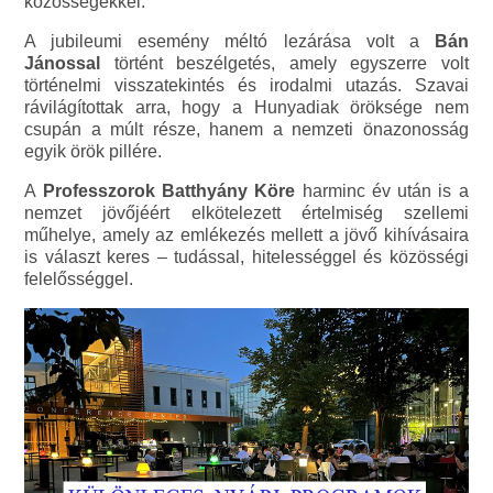
közösségekkel.
A jubileumi esemény méltó lezárása volt a
Bán
Jánossal
történt beszélgetés, amely egyszerre volt
történelmi visszatekintés és irodalmi utazás. Szavai
rávilágítottak arra, hogy a Hunyadiak öröksége nem
csupán a múlt része, hanem a nemzeti önazonosság
egyik örök pillére.
A
Professzorok Batthyány Köre
harminc év után is a
nemzet jövőjéért elkötelezett értelmiség szellemi
műhelye, amely az emlékezés mellett a jövő kihívásaira
is választ keres – tudással, hitelességgel és közösségi
felelősséggel.