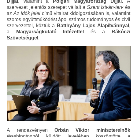
Díjjal
, valamint a
Polgári Magyarország Díjjal
. A
szervezet jelentős szerepet vállalt a
Szent István-terv
és
az
Az idők jelei
című vitairat kidolgozásában is, valamint
szoros együttműködést ápol számos tudományos és civil
szervezettel, köztük a
Batthyány Lajos Alapítvánnyal
,
a
Magyarságkutató Intézettel
és a
Rákóczi
Szövetséggel
.
A rendezvényen
Orbán Viktor miniszterelnök
Washingtonból küldött levelében köszöntötte a