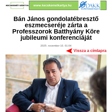
Bán János gondolatébresztő
eszmecseréje zárta a
Professzorok Batthyány Köre
jubileumi konferenciáját
2025. november 10. 01:04
Vissza a címlapra