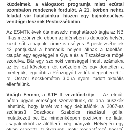
küzdelmek, a válogatott programja miatt ezúttal
szombaton rendeznek fordulót. A 21. körben nehéz
feladat vár fiataljainkra, hiszen egy bajnokesélyes
vendégei lesznek Pesterzsébeten.
Az ESMTK évek óta masszív, meghatározó tagja az NB
III-as mezőnynek, ebben az idényben is dobogós helyért
küzd, sőt, a bajnoki címre is esélyes. A pesterzsébetiek
42 pontjukkal a harmadik helyen állnak a tabellán,
csupán egy egységgel a Gyula és a Tiszakécske mögé
szorulva. Bár egy szolnoki vereséggel indult számukra
az év, ezt követően két győzelem és egy döntetlen a
mérlegük, legutóbb a Pénzügyőrt verték idegenben 6-1-
re. Ősszel Kecskeméten 3-0-ra nyerni tudott aktuális
ellenfelünk.
Virágh Ferenc, a KTE II. vezetőedzője:
– Az elmúlt
héten ugyan vereséget szenvedtünk, de arra büszkék
lehetünk, hogy ismét volt egy debütálónk, a 2007-es
születésű Doszkocs Szabolcs ráadásul góllal
mutatkozott be. Ez mindenképpen pozitívum, de fiatal
csapatunkból az átütőerő még hiányzik. Hétvégén egy
olyan csapattal találkozunk, mely meghatározó hosszú