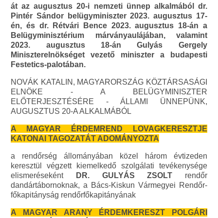
át az augusztus 20-i nemzeti ünnep alkalmából dr.
Pintér Sándor belügyminiszter 2023. augusztus 17-
én, és dr. Rétvári Bence 2023. augusztus 18-án a
Belügyminisztérium márványaulájában, valamint
2023. augusztus 18-án Gulyás Gergely
Miniszterelnökséget vezető miniszter a budapesti
Festetics-palotában.
NOVÁK KATALIN, MAGYARORSZÁG KÖZTÁRSASÁGI
ELNÖKE - A BELÜGYMINISZTER
ELŐTERJESZTÉSÉRE - ÁLLAMI ÜNNEPÜNK,
AUGUSZTUS 20-A ALKALMÁBÓL
A MAGYAR ÉRDEMREND LOVAGKERESZTJE
KATONAI TAGOZATÁT ADOMÁNYOZTA
a rendőrség állományában közel három évtizeden
keresztül végzett kiemelkedő szolgálati tevékenysége
elismeréseként
DR. GULYÁS ZSOLT
rendőr
dandártábornoknak, a Bács-Kiskun Vármegyei Rendőr-
főkapitányság rendőrfőkapitányának
A MAGYAR ARANY ÉRDEMKERESZT POLGÁRI