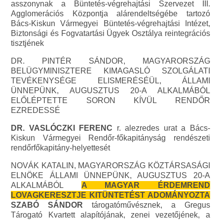
asszonynak a Büntetés-végrehajtási Szervezet III.
Agglomerációs Központja alárendeltségébe tartozó
Bács-Kiskun Vármegyei Büntetés-végrehajtási Intézet,
Biztonsági és Fogvatartási Ügyek Osztálya reintegrációs
tisztjének
DR. PINTÉR SÁNDOR, MAGYARORSZÁG
BELÜGYMINISZTERE KIMAGASLÓ SZOLGÁLATI
TEVÉKENYSÉGE ELISMERÉSÉÜL, ÁLLAMI
ÜNNEPÜNK, AUGUSZTUS 20-A ALKALMÁBÓL
ELŐLÉPTETTE SORON KÍVÜL RENDŐR
EZREDESSÉ
DR. VASLÓCZKI FERENC
r. alezredes urat a Bács-
Kiskun Vármegyei Rendőr-főkapitányság rendészeti
rendőrfőkapitány-helyettesét
NOVÁK KATALIN, MAGYARORSZÁG KÖZTÁRSASÁGI
ELNÖKE ÁLLAMI ÜNNEPÜNK, AUGUSZTUS 20-A
ALKALMÁBÓL
A MAGYAR ÉRDEMREND
LOVAGKERESZTJE KITÜNTETÉST ADOMÁNYOZTA
SZABÓ SÁNDOR
tárogatóművésznek, a Gregus
Tárogató Kvartett alapítójának, zenei vezetőjének, a