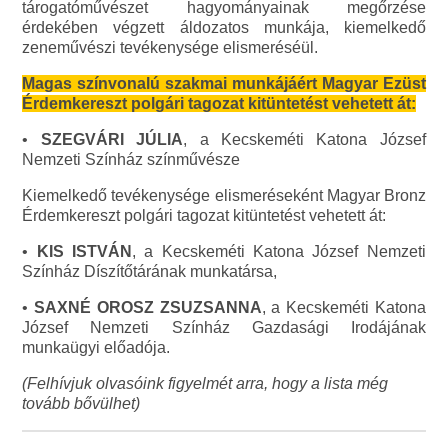
tárogatóművészet hagyományainak megőrzése
érdekében végzett áldozatos munkája, kiemelkedő
zeneművészi tevékenysége elismeréséül.
Magas színvonalú szakmai munkájáért Magyar Ezüst
Érdemkereszt polgári tagozat kitüntetést vehetett át:
•
SZEGVÁRI JÚLIA
, a Kecskeméti Katona József
Nemzeti Színház színművésze
Kiemelkedő tevékenysége elismeréseként Magyar Bronz
Érdemkereszt polgári tagozat kitüntetést vehetett át:
•
KIS ISTVÁN
, a Kecskeméti Katona József Nemzeti
Színház Díszítőtárának munkatársa,
•
SAXNÉ OROSZ ZSUZSANNA
, a Kecskeméti Katona
József Nemzeti Színház Gazdasági Irodájának
munkaügyi előadója.
(Felhívjuk olvasóink figyelmét arra, hogy a lista még
tovább bővülhet)