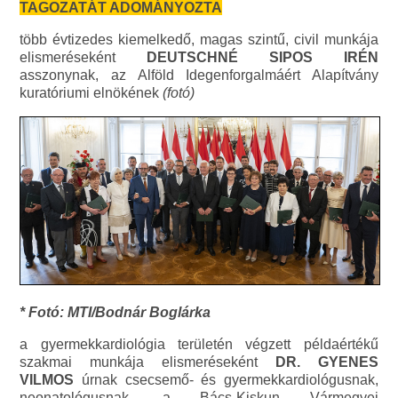
TAGOZATÁT ADOMÁNYOZTA
több évtizedes kiemelkedő, magas szintű, civil munkája
elismeréseként
DEUTSCHNÉ SIPOS IRÉN
asszonynak, az Alföld Idegenforgalmáért Alapítvány
kuratóriumi elnökének
(fotó)
* Fotó: MTI/Bodnár Boglárka
a gyermekkardiológia területén végzett példaértékű
szakmai munkája elismeréseként
DR. GYENES
VILMOS
úrnak csecsemő- és gyermekkardiológusnak,
neonatológusnak, a Bács-Kiskun Vármegyei