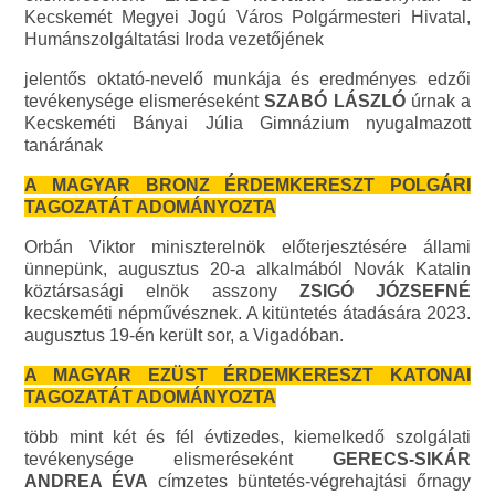
Kecskemét Megyei Jogú Város Polgármesteri Hivatal,
Humánszolgáltatási Iroda vezetőjének
jelentős oktató-nevelő munkája és eredményes edzői
tevékenysége elismeréseként
SZABÓ LÁSZLÓ
úrnak a
Kecskeméti Bányai Júlia Gimnázium nyugalmazott
tanárának
A MAGYAR BRONZ ÉRDEMKERESZT POLGÁRI
TAGOZATÁT ADOMÁNYOZTA
Orbán Viktor miniszterelnök előterjesztésére állami
ünnepünk, augusztus 20-a alkalmából Novák Katalin
köztársasági elnök asszony
ZSIGÓ JÓZSEFNÉ
kecskeméti népművésznek. A kitüntetés átadására 2023.
augusztus 19-én került sor, a Vigadóban.
A MAGYAR EZÜST ÉRDEMKERESZT KATONAI
TAGOZATÁT ADOMÁNYOZTA
több mint két és fél évtizedes, kiemelkedő szolgálati
tevékenysége elismeréseként
GERECS-SIKÁR
ANDREA ÉVA
címzetes büntetés-végrehajtási őrnagy