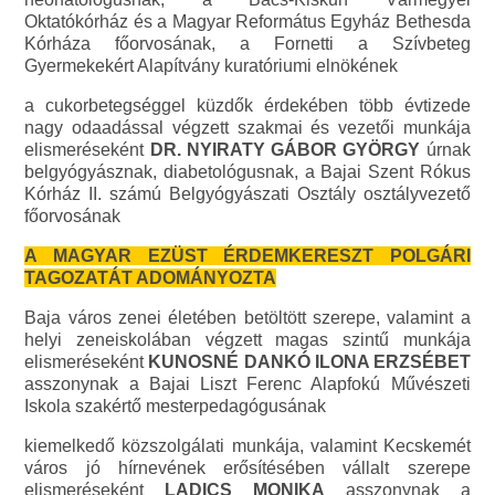
Oktatókórház és a Magyar Református Egyház Bethesda
Kórháza főorvosának, a Fornetti a Szívbeteg
Gyermekekért Alapítvány kuratóriumi elnökének
a cukorbetegséggel küzdők érdekében több évtizede
nagy odaadással végzett szakmai és vezetői munkája
elismeréseként
DR. NYIRATY GÁBOR GYÖRGY
úrnak
belgyógyásznak, diabetológusnak, a Bajai Szent Rókus
Kórház II. számú Belgyógyászati Osztály osztályvezető
főorvosának
A MAGYAR EZÜST ÉRDEMKERESZT POLGÁRI
TAGOZATÁT ADOMÁNYOZTA
Baja város zenei életében betöltött szerepe, valamint a
helyi zeneiskolában végzett magas szintű munkája
elismeréseként
KUNOSNÉ DANKÓ ILONA ERZSÉBET
asszonynak a Bajai Liszt Ferenc Alapfokú Művészeti
Iskola szakértő mesterpedagógusának
kiemelkedő közszolgálati munkája, valamint Kecskemét
város jó hírnevének erősítésében vállalt szerepe
elismeréseként
LADICS MONIKA
asszonynak a