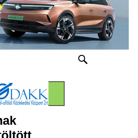
nak
öltött