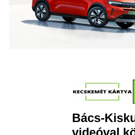
Bács-Kisku
videóval kö