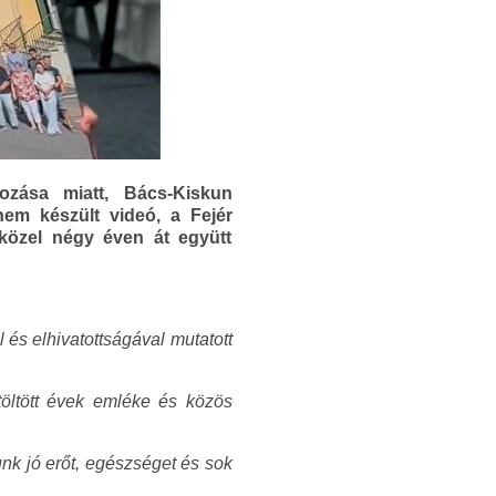
ozása miatt, Bács-Kiskun
em készült videó, a Fejér
közel négy éven át együtt
és elhivatottságával mutatott
töltött évek emléke és közös
nk jó erőt, egészséget és sok