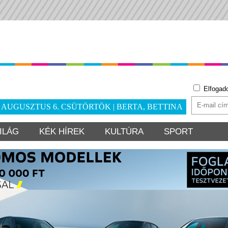
Elfogad
. AUGUSZTUS 6. CSÜTÖRTÖK | BERTA, BETTINA
ILÁG
KÉK HÍREK
KULTÚRA
SPORT