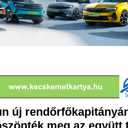
n új rendőrfőkapitányá
szönték meg az együtt t