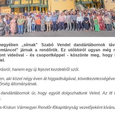
rmegyében „sírnak" Szabó Vendel dandártábornok táv
mtáncot" járnak a rendőrök. Ez utóbbiról ugyan még n
ont videóval - és csoportképpel - köszönte meg, hogy 
el.
sról, hanem egy új fejezet kezdetéről szól.
n, aki közel négy éven át higgadtságával, következetességével 
dőrség állományának.
dandártábornok úr, hogy együtt dolgozhattunk Veled. Az itt 
.
cs-Kiskun Vármegyei Rendőr-főkapitányság vezetőjeként kívánu