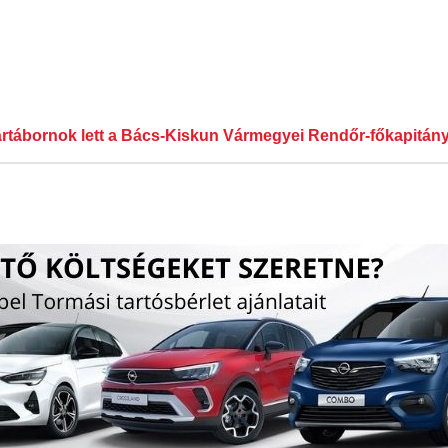
rtábornok lett a Bács-Kiskun Vármegyei Rendőr-főkapitány