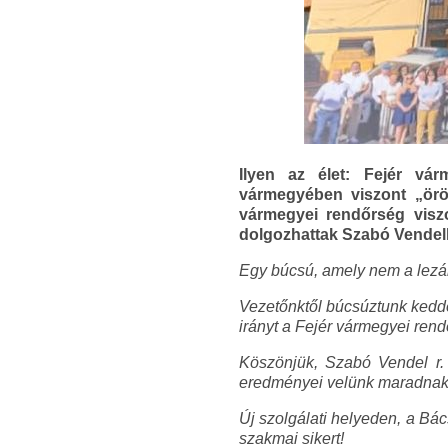
Ilyen az élet: Fejér vá
vármegyében viszont „örö
vármegyei rendőrség visz
dolgozhattak Szabó Vendell
Egy búcsú, amely nem a lezárá
Vezetőnktől búcsúztunk kedde
irányt a Fejér vármegyei ren
Köszönjük, Szabó Vendel r. 
eredményei velünk maradnak
Új szolgálati helyeden, a Bá
szakmai sikert!