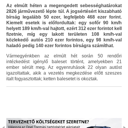
Az elmúlt héten a megengedett sebességhatárokat
2826 járművezető lépte túl. A jogsértésért kiszabható
bírság legalább 50 ezer, legfeljebb 468 ezer forint.
Kiemelt esetek is előfordultak: egy sofőr 90 km/h
helyett 189 km/h-val hajtott, ezért 312 ezer forintot kell
fizetnie, míg egy lakott területen 108 km/h-val
közlekedő autós 210 ezer forintos, egy 98 km/h-val
haladó pedig 140 ezer forintos bírságra számíthat.
Vármegyénkben az elmúlt hét során 50 rendőri
intézkedést igénylő baleset történt, amelyekben 21
ember sérült meg. Az egyenruhások 22 olyan autóst
igazoltattak, akik a vezetés megkezdése előtt szeszes
italt fogyasztottak; ketten balesetet is okoztak.