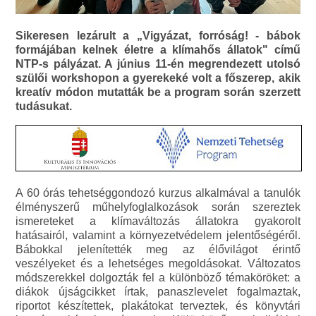
Sikeresen lezárult a „Vigyázat, forróság! - bábok
formájában kelnek életre a klímahős állatok" című
NTP-s pályázat. A június 11-én megrendezett utolsó
szülői workshopon a gyerekeké volt a főszerep, akik
kreatív módon mutatták be a program során szerzett
tudásukat.
A 60 órás tehetséggondozó kurzus alkalmával a tanulók
élményszerű műhelyfoglalkozások során szereztek
ismereteket a klímaváltozás állatokra gyakorolt
hatásairól, valamint a környezetvédelem jelentőségéről.
Bábokkal jelenítették meg az élővilágot érintő
veszélyeket és a lehetséges megoldásokat. Változatos
módszerekkel dolgozták fel a különböző témaköröket: a
diákok újságcikket írtak, panaszlevelet fogalmaztak,
riportot készítettek, plakátokat terveztek, és könyvtári