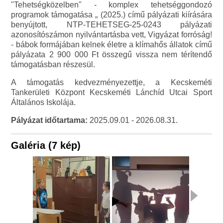
"Tehetségközelben" - komplex tehetséggondozó
programok támogatása „ (2025.) című pályázati kiírására
benyújtott, NTP-TEHETSEG-25-0243 pályázati
azonosítószámon nyilvántartásba vett, Vigyázat forróság!
- bábok formájában kelnek életre a klímahős állatok című
pályázata 2 900 000 Ft összegű vissza nem térítendő
támogatásban részesül.
A támogatás kedvezményezettje, a Kecskeméti
Tankerületi Központ Kecskeméti Lánchíd Utcai Sport
Általános Iskolája.
Pályázat időtartama:
2025.09.01 - 2026.08.31.
Galéria (7 kép)