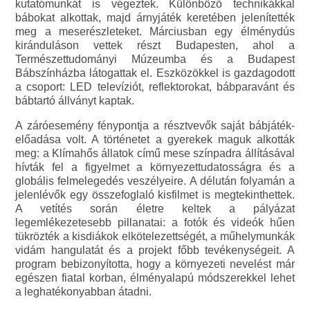
kutatómunkát is végeztek. Különböző technikákkal
bábokat alkottak, majd árnyjáték keretében jelenítették
meg a meserészleteket. Márciusban egy élménydús
kiránduláson vettek részt Budapesten, ahol a
Természettudományi Múzeumba és a Budapest
Bábszínházba látogattak el. Eszközökkel is gazdagodott
a csoport: LED televíziót, reflektorokat, bábparavánt és
bábtartó állványt kaptak.
A záróesemény fénypontja a résztvevők saját bábjáték-
előadása volt. A történetet a gyerekek maguk alkották
meg: a Klímahős állatok című mese színpadra állításával
hívták fel a figyelmet a környezettudatosságra és a
globális felmelegedés veszélyeire. A délután folyamán a
jelenlévők egy összefoglaló kisfilmet is megtekinthettek.
A vetítés során életre keltek a pályázat
legemlékezetesebb pillanatai: a fotók és videók hűen
tükrözték a kisdiákok elkötelezettségét, a műhelymunkák
vidám hangulatát és a projekt főbb tevékenységeit. A
program bebizonyította, hogy a környezeti nevelést már
egészen fiatal korban, élményalapú módszerekkel lehet
a leghatékonyabban átadni.