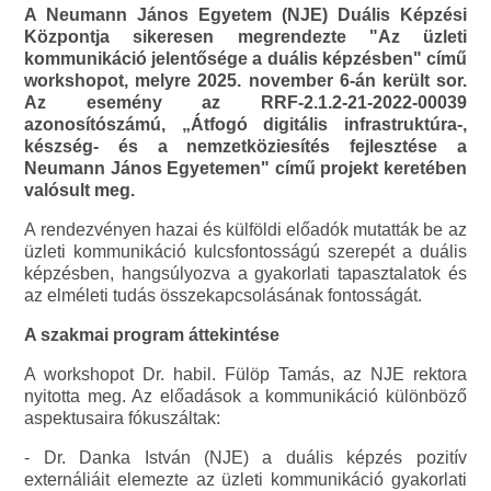
A Neumann János Egyetem (NJE) Duális Képzési
Központja sikeresen megrendezte "Az üzleti
kommunikáció jelentősége a duális képzésben" című
workshopot, melyre 2025. november 6-án került sor.
Az esemény az RRF-2.1.2-21-2022-00039
azonosítószámú, „Átfogó digitális infrastruktúra-,
készség- és a nemzetköziesítés fejlesztése a
Neumann János Egyetemen" című projekt keretében
valósult meg.
A rendezvényen hazai és külföldi előadók mutatták be az
üzleti kommunikáció kulcsfontosságú szerepét a duális
képzésben, hangsúlyozva a gyakorlati tapasztalatok és
az elméleti tudás összekapcsolásának fontosságát.
A szakmai program áttekintése
A workshopot Dr. habil. Fülöp Tamás, az NJE rektora
nyitotta meg. Az előadások a kommunikáció különböző
aspektusaira fókuszáltak:
- Dr. Danka István (NJE) a duális képzés pozitív
externáliáit elemezte az üzleti kommunikáció gyakorlati