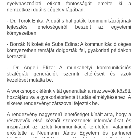
nyelvhasználati etikett fontosságát emelte ki a
nemzetközi duális cégek világában.
- Dr. Török Erika: A duális hallgatók kommunikációjának
fejlesztési lehetőségeiről beszélt az egyetemi
környezetben.
- Borzák Nikolett és Suba Edina: A kommunikáció céges
környezetben témáját dolgozták fel, gyakorlati példákon
keresztül.
- Dr. Angeli Eliza: A munkahelyi kommunikációs
stratégiák generációk szerinti eltéréseit és azok
kezelését mutatta be.
A workshopok élénk vitát generáltak a résztvevők között,
hozzájárulva a gyakorlatorientált tudás elmélyítéséhez. A
sikeres rendezvényt zárszóval fejezték be.
A rendezvény nagyszerű lehetőséget kínált arra, hogy a
résztvevők első kézből szerezzenek információkat és
inspirációt az üzleti kommunikáció területén, valamint
erősítette a Neumann János Egyetem és partnerei