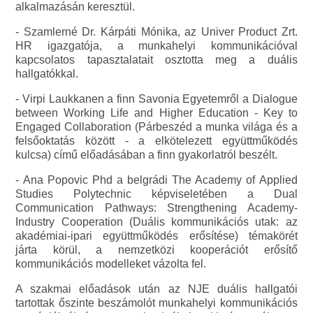
alkalmazásán keresztül.
- Szamlerné Dr. Kárpáti Mónika, az Univer Product Zrt.
HR igazgatója, a munkahelyi kommunikációval
kapcsolatos tapasztalatait osztotta meg a duális
hallgatókkal.
- Virpi Laukkanen a finn Savonia Egyetemről a Dialogue
between Working Life and Higher Education - Key to
Engaged Collaboration (Párbeszéd a munka világa és a
felsőoktatás között - a elkötelezett együttműködés
kulcsa) című előadásában a finn gyakorlatról beszélt.
- Ana Popovic Phd a belgrádi The Academy of Applied
Studies Polytechnic képviseletében a Dual
Communication Pathways: Strengthening Academy-
Industry Cooperation (Duális kommunikációs utak: az
akadémiai-ipari együttműködés erősítése) témakörét
járta körül, a nemzetközi kooperációt erősítő
kommunikációs modelleket vázolta fel.
A szakmai előadások után az NJE duális hallgatói
tartottak őszinte beszámolót munkahelyi kommunikációs