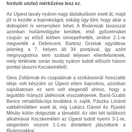
forduló utolsó mérkőzése lesz ez.
Az Újpest tavaly nyáron nagy átalakuláson esett át, majd
jól is kezdte a bajnokságot, sokáig úgy tűnt, hogy akár a
dobogóért is versenyben lehet. A fővárosiak tavasszal
azonban hullámvölgybe kerültek, első győzelmüket
csupán az előző körben ünnepelhették, amikor 2-1-re
megverték a Debrecent. Bartosz Grzelak együttese
jelenleg a 7. helyen áll 34 pontjával, így azért
megnyugodnia sem szabad teljesen ellenfelünknek,
mely története során tavaly nyáron tudott először három
ponttal távozni Kecskemétről.
Gera Zoltánnak és csapatának a szokásosnál hosszabb
ideje volt készülni az Újpest elleni bajnokira, azonban
sajnálatosan ez sem volt elegendő ahhoz, hogy a
legutóbb hiányzó játékosok visszatérjenek. Banó-Szabó
Bence rehabilitációja továbbra is zajlik, Pászka Lóránd
vakbélműtéten esett át, míg Lukács Dániel és Rjaskó
Mihály külön dolgoztak a társaktól. Az idei két találkozó
alkalmával Kecskeméten az Újpest tudott nyerni 3-1-re,
idegenben viszont 1-1-es döntetlent játszottunk a
fővárosiakkal.