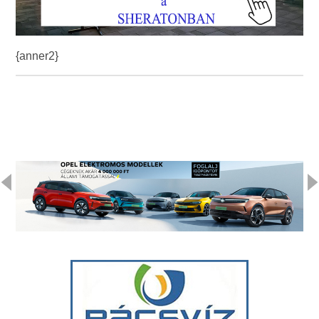
{anner2}