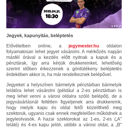
Jegyek, kapunyitás, beléptetés
Elővételben online, a
jegymester.hu
oldalon
folyamatosan lehet jegyet vásárolni. A mérkőzés napján
másfél órával a kezdés előtt nyitnak a kapuk és a
pénztárak, így arra kérjük drukkereinket, lehetőség
szerint időben érkezzenek a gördülékeny beléptetés
érdekében akkor is, ha már rendelkeznek belépővel.
Jegyeket a helyszínen bármelyik pénztárban bármelyik
lelátóra lehet vásárolni (például a 2-es pénztárban is
meg lehet venni a városi oldalra szóló belépőt), de a
jegyvásárlásnál feltétlen figyeljenek arra drukkereink,
hogy melyik kapu és oldal felől közelíthető meg
szektoruk, ugyanis csak ennek megfelelően működnek a
jegyleolvasók. A hazai szektorokat az 1-es, 2-es („A”
lelátó) és 4-es kapu jelöli, utóbbi a városi oldal, a „B”