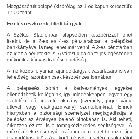
Mozgássérült belépő (kizárólag az 1-es kapun keresztül):
1.500 forint
Fizetési eszközök, tiltott tárgyak
A Széktói Stadionban alapvetően készpénzzel lehet
fizetni, de a 2-es és 4-es pénztárakban a belépőket
bankkártyával is meg lehet már venni. A 2-es pénztárban
ez igaz a bérletekre is. A városi oldalon teljes egészében
működik a kártyás fizetési lehetőség.
A mérkőzés folyamán ajándéktárgyak vásárlására is van
lehetőség, azonban csak készpénzes formában.
A beléptetés során a kedvezményes jegyeket
ellenőrizhetik kollégáink, így mindenképpen legyen egy
születési időt igazoló okmány (személyi, jogosítvány,
útlevél vagy diákigazolvány) szurkolóinknál. Ennek
hiányában a biztonsági személyzet megtagadhatja a
belépést az érvényes belépő birtokában is. Aki teheti,
érkezzen ezúttal is a tömegközlekedés segítségével. A
mérkőzésekre esernyőt továbbra sem lehet behozni, így
csapadékos időjárási körülmények esetén esőkabátot