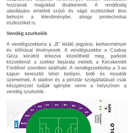
hozzanak magukkal drukkereink. A rendőrség
utasítására emellett szúró és vágó eszközöket tilos
behozni a létesítménybe, ahogy pirotechnikai
eszközöket is.
Vendég szurkolók
A vendégszektorra a „B” lelátó jegyárai, kedvezményei
és előírásai érvényesek. A vendégszektor a Csabay
Géza körútról érkezve közelíthető meg, parkoló
közvetlenül a szektor bejárata mellett, a Kecskeméti
Fürdővel szemben található. A vendégszektorba a 3-as
kapun keresztül lehet belépni, büfé és mosdók
üzemelnek. A stadion és a pénztár szolgáltatásait csak
készpénzzel tudják igénybe venni a helyszínen a
vendég szurkolók.