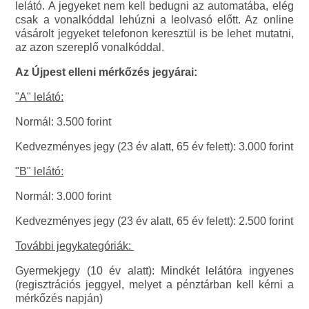
lelátó. A jegyeket nem kell bedugni az automatába, elég
csak a vonalkóddal lehúzni a leolvasó előtt. Az online
vásárolt jegyeket telefonon keresztül is be lehet mutatni,
az azon szereplő vonalkóddal.
Az Újpest elleni mérkőzés jegyárai:
"A" lelátó:
Normál: 3.500 forint
Kedvezményes jegy (23 év alatt, 65 év felett): 3.000 forint
"B" lelátó:
Normál: 3.000 forint
Kedvezményes jegy (23 év alatt, 65 év felett): 2.500 forint
További jegykategóriák:
Gyermekjegy (10 év alatt): Mindkét lelátóra ingyenes
(regisztrációs jeggyel, melyet a pénztárban kell kérni a
mérkőzés napján)