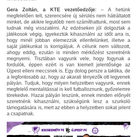
Gera Zoltán, a KTE vezetőedzője
: – A hetünk
megfelelően telt, szerencsére új sérülés nem hátráltatott
minket, de akikre legutóbb nem számíthattunk, most sem
tudnak még visszatérni. Az edzéseken jól dolgoztak a
játékosok végig, igyekeztük kihasználni az időt arra is,
hogy minél jobban elemezzük ellenfelünket, illetve a
saját játékunkat is korrigáljuk. A célunk nem változott,
ahogy eddig, ezután is minden mérkőzést szeretnénk
megnyerni. Tisztában vagyunk vele, hogy fogynak a
fordulók, éppen ezért is van kiemelt jelentősége az
Újpest elleni meccsnek is. Egy dolog persze a taktika, de
a legfontosabb az, hogy az akarati tényezők ott legyenek
pályán. Tudjuk, hogy milyen helyzetben vagyunk, ennek
megfelelő mentalitással is kell futballoznunk, győzelemre
törekedve. Hazai pályán leszünk, ennek minden előnyét
szeretnénk kihasználni, szükségünk lesz a szurkoló
támogatására is, mert az ebben a helyzetben sokat jelent
a csapatnak.