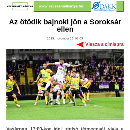
Az ötödik bajnoki jön a Soroksár
ellen
2025. november 29. 01:05
Vissza a címlapra
Vasárnap 17:00-kor idei utolsó tétmeccsét vívja a