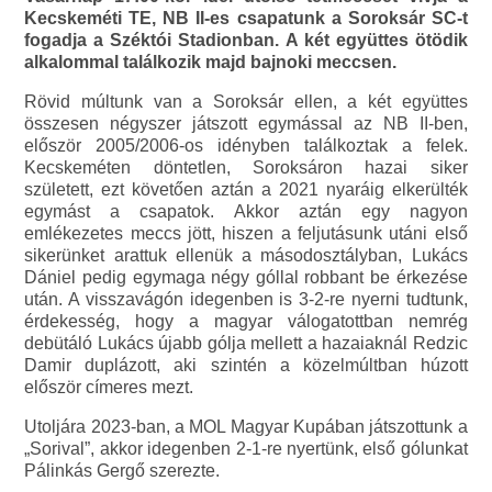
Kecskeméti TE, NB II-es csapatunk a Soroksár SC-t
fogadja a Széktói Stadionban. A két együttes ötödik
alkalommal találkozik majd bajnoki meccsen.
Rövid múltunk van a Soroksár ellen, a két együttes
összesen négyszer játszott egymással az NB II-ben,
először 2005/2006-os idényben találkoztak a felek.
Kecskeméten döntetlen, Soroksáron hazai siker
született, ezt követően aztán a 2021 nyaráig elkerülték
egymást a csapatok. Akkor aztán egy nagyon
emlékezetes meccs jött, hiszen a feljutásunk utáni első
sikerünket arattuk ellenük a másodosztályban, Lukács
Dániel pedig egymaga négy góllal robbant be érkezése
után. A visszavágón idegenben is 3-2-re nyerni tudtunk,
érdekesség, hogy a magyar válogatottban nemrég
debütáló Lukács újabb gólja mellett a hazaiaknál Redzic
Damir duplázott, aki szintén a közelmúltban húzott
először címeres mezt.
Utoljára 2023-ban, a MOL Magyar Kupában játszottunk a
„Sorival”, akkor idegenben 2-1-re nyertünk, első gólunkat
Pálinkás Gergő szerezte.