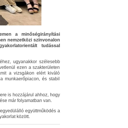
men a minőségirányítási
emen nemzetközi színvonalon
korlatorientált tudással
éséhez, ugyanakkor szélesebb
vetlenül ezen a szakterületen
mit a vizsgákon elért kiváló
 a munkaerőpiacon, és stabil
ere is hozzájárul ahhoz, hogy
tése már folyamatban van.
 egyedülálló együttműködés a
akorlat között.