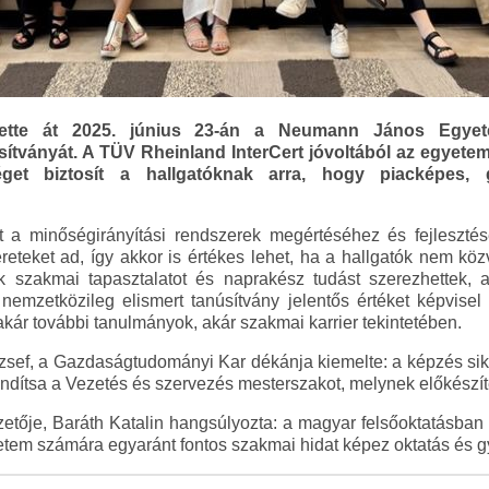
hette át 2025. június 23-án a Neumann János Egyete
sítványát. A TÜV Rheinland InterCert jóvoltából az egyet
et biztosít a hallgatóknak arra, hogy piacképes, gya
t a minőségirányítási rendszerek megértéséhez és fejleszt
reteket ad, így akkor is értékes lehet, ha a hallgatók nem köz
k szakmai tapasztalatot és naprakész tudást szerezhettek, a
nemzetközileg elismert tanúsítvány jelentős értéket képvisel
kár további tanulmányok, akár szakmai karrier tekintetében.
sef, a Gazdaságtudományi Kar dékánja kiemelte: a képzés sik
indítsa a Vezetés és szervezés mesterszakot, melynek előkészí
etője, Baráth Katalin hangsúlyozta: a magyar felsőoktatásban
etem számára egyaránt fontos szakmai hidat képez oktatás és gy