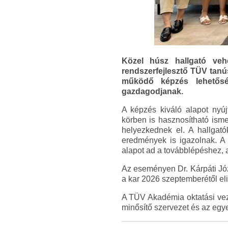
Közel húsz hallgató ve
rendszerfejlesztő TÜV tanú
működő képzés lehetőség
gazdagodjanak.
A képzés kiváló alapot nyúj
körben is hasznosítható isme
helyezkednek el. A hallgató
eredmények is igazolnak. A 
alapot ad a továbblépéshez, a
Az eseményen Dr. Kárpáti Józ
a kar 2026 szeptemberétől el
A TÜV Akadémia oktatási vez
minősítő szervezet és az egy