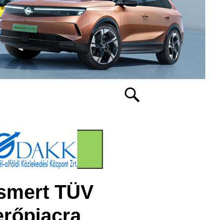
ismert TÜV
erőpiacra