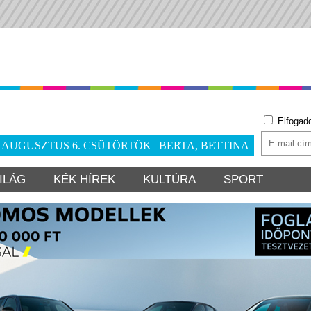
Elfogad
. AUGUSZTUS 6. CSÜTÖRTÖK | BERTA, BETTINA
ILÁG
KÉK HÍREK
KULTÚRA
SPORT