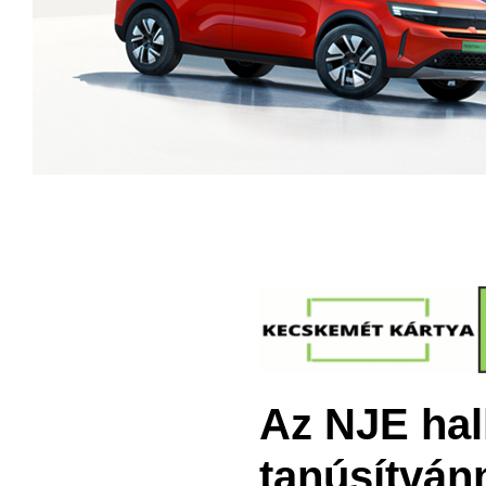
Az NJE hal
tanúsítván