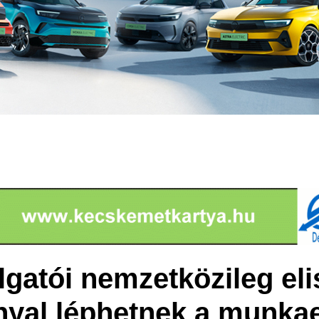
lgatói nemzetközileg el
nyal léphetnek a munka