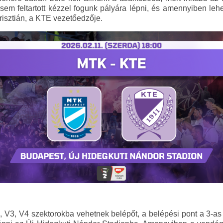
sem feltartott kézzel fogunk pályára lépni, és amennyiben leh
risztián, a KTE vezetőedzője.
 V3, V4 szektorokba vehetnek belépőt, a belépési pont a 3-a