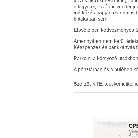
utca sarka) keresztül fog tö
elfogynak, további vendégje
mérkőzés napján és nem is t
birtokában sem.
Elővételben kedvezményes ár
Amennyiben nem kerül értékes
Készpénzes és bankkártyás fiz
Parkolni a környező utcákba
A pénztárban és a büfében kés
Szerző:
KTE/kecskemetite.h