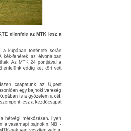
KTE ellenfele az MTK lesz a
: a kupában története során
 A kék-fehérek az élvonalban
ültek. Az MTK 24 pontjával a
lenfelünk eddig két kört vett
iszen csapatunk az Újpest
hasonlóan egy bajnoki vereség
Kupában is a győzelem a cél,
s szempont lesz a kezdőcsapat
 a hétvégi mérkőzésen. Ilyen
i a vasárnapi bajnokin. NB I-
 MTK-nak van veszítenivalója.