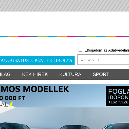
Elfogadom az
Adatvédelmi
. AUGUSZTUS 7. PÉNTEK | IBOLYA
ILÁG
KÉK HÍREK
KULTÚRA
SPORT