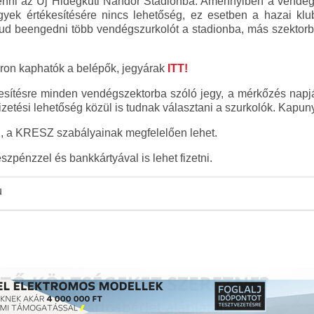
rténni az Új Hidegkuti Nándor Stadionba. Amennyiben a vendé
gyek értékesítésére nincs lehetőség, ez esetben a hazai kl
ud beengedni több vendégszurkolót a stadionba, más szektorb
on kaphatók a belépők, jegyárak
ITT!
ítésre minden vendégszektorba szóló jegy, a mérkőzés napján
etési lehetőség közül is tudnak választani a szurkolók. Kapuny
n, a KRESZ szabályainak megfelelően lehet.
zpénzzel és bankkártyával is lehet fizetni.
u