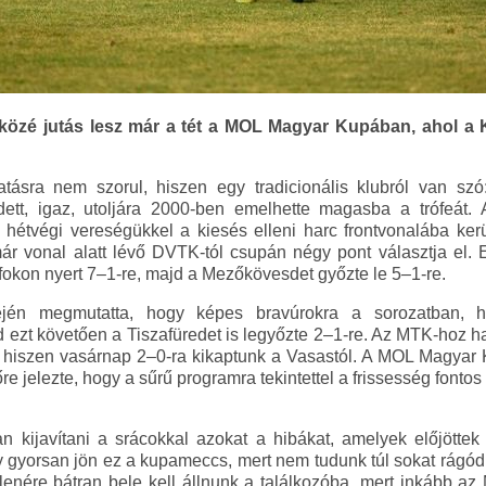
közé jutás lesz már a tét a MOL Magyar Kupában, ahol a 
sra nem szorul, hiszen egy tradicionális klubról van szó
ett, igaz, utoljára 2000-ben emelhette magasba a trófeát.
 hétvégi vereségükkel a kiesés elleni harc frontvonalába ker
ár vonal alatt lévő DVTK-tól csupán négy pont választja el. El
fokon nyert 7–1-re, majd a Mezőkövesdet győzte le 5–1-re.
én megmutatta, hogy képes bravúrokra a sorozatban, h
d ezt követően a Tiszafüredet is legyőzte 2–1-re. Az MTK-hoz 
, hiszen vasárnap 2–0-ra kikaptunk a Vasastól. A MOL Magyar 
e jelezte, hogy a sűrű programra tekintettel a frissesség fonto
n kijavítani a srácokkal azokat a hibákat, amelyek előjöttek
gyorsan jön ez a kupameccs, mert nem tudunk túl sokat rágódn
llenére bátran bele kell állnunk a találkozóba, mert inkább az