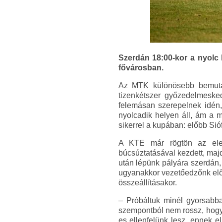
Szerdán 18:00-kor a nyolc 
fővárosban.
Az MTK különösebb bemutatá
tizenkétszer győzedelmesked
felemásan szerepelnek idén,
nyolcadik helyen áll, ám a m
sikerrel a kupában: előbb Sió
A KTE már rögtön az elej
búcsúztatásával kezdett, maj
után lépünk pályára szerdán
ugyanakkor vezetőedzőnk előr
összeállításakor.
– Próbáltuk minél gyorsabba
szempontból nem rossz, hogy 
es ellenfelünk lesz, ennek e