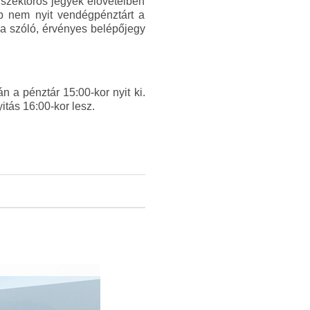
gszektoros jegyek elővételben
ub nem nyit vendégpénztárt a
a szóló, érvényes belépőjegy
 a pénztár 15:00-kor nyit ki.
itás 16:00-kor lesz.