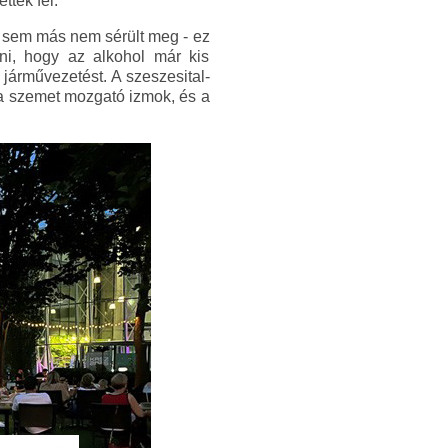
tték fel.
i, sem más nem sérült meg - ez
i, hogy az alkohol már kis
járművezetést. A szeszesital-
 a szemet mozgató izmok, és a