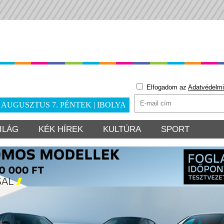
Elfogadom az
Adatvédelmi
. AUGUSZTUS 7. PÉNTEK | IBOLYA
ILÁG
KÉK HÍREK
KULTÚRA
SPORT