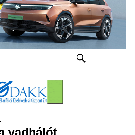
a
 a vadhálót