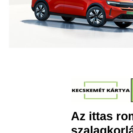
Az ittas ro
szalagkorlá