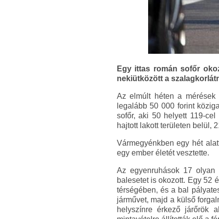
Egy ittas román sofőr okoz
nekiütközött a szalagkorlátn
Az elmúlt héten a mérések 
legalább 50 000 forint közig
sofőr, aki 50 helyett 119-ce
hajtott lakott területen belül, 
Vármegyénkben egy hét alatt 
egy ember életét vesztette.
Az egyenruhások 17 olyan au
balesetet is okozott. Egy 52
térségében, és a bal pályate
járművet, majd a külső forgal
helyszínre érkező járőrök a