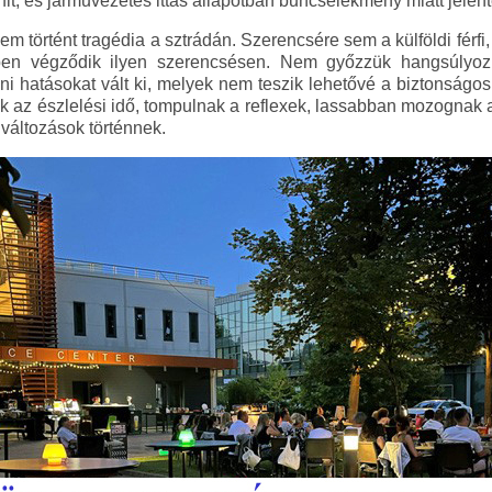
érfit, és járművezetés ittas állapotban bűncselekmény miatt jelente
m történt tragédia a sztrádán. Szerencsére sem a külföldi férf
n végződik ilyen szerencsésen. Nem győzzük hangsúlyozn
ni hatásokat vált ki, melyek nem teszik lehetővé a biztonságos 
k az észlelési idő, tompulnak a reflexek, lassabban mozognak
változások történnek.