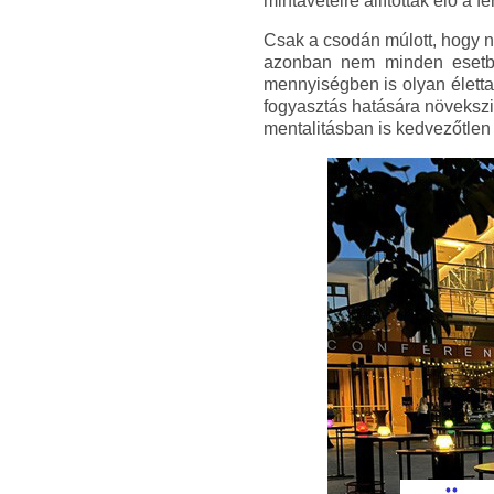
mintavételre állították elő a f
Csak a csodán múlott, hogy ne
azonban nem minden esetbe
mennyiségben is olyan életta
fogyasztás hatására növekszi
mentalitásban is kedvezőtlen 