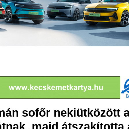
mán sofőr nekiütközött 
tnak, majd átszakította