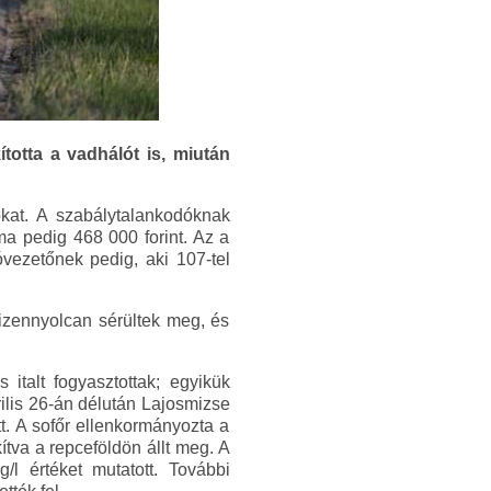
totta a vadhálót is, miután
kat. A szabálytalankodóknak
ma pedig 468 000 forint. Az a
óvezetőnek pedig, aki 107-tel
tizennyolcan sérültek meg, és
italt fogyasztottak; egyikük
ilis 26-án délután Lajosmizse
t. A sofőr ellenkormányozta a
ítva a repceföldön állt meg. A
/l értéket mutatott. További