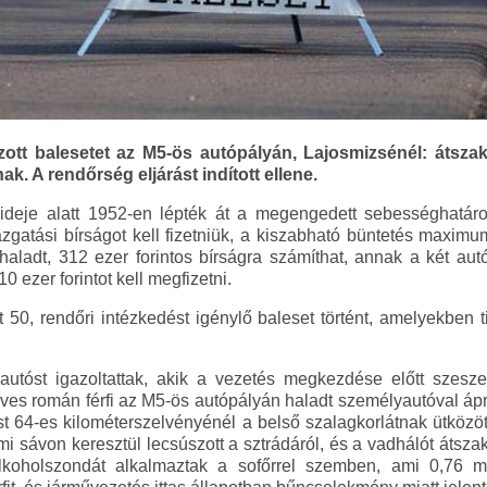
ott balesetet az M5-ös autópályán, Lajosmizsénél: átszakí
ak. A rendőrség eljárást indított ellene.
ideje alatt 1952-en lépték át a megengedett sebességhatáro
azgatási bírságot kell fizetniük, a kiszabható büntetés maximu
l haladt, 312 ezer forintos bírságra számíthat, annak a két aut
210 ezer forintot kell megfizetni.
50, rendőri intézkedést igénylő baleset történt, amelyekben 
tóst igazoltattak, akik a vezetés megkezdése előtt szeszes 
 éves román férfi az M5-ös autópályán haladt személyautóval ápr
st 64-es kilométerszelvényénél a belső szalagkorlátnak ütközöt
mi sávon keresztül lecsúszott a sztrádáról, és a vadhálót átszak
lkoholszondát alkalmaztak a sofőrrel szemben, ami 0,76 mg